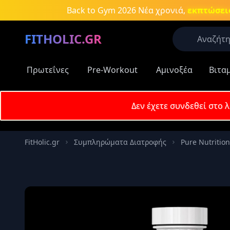
Μετάβαση στο κύριο περιεχόμενο
Back to Gym 2026
Νέα χρονιά,
εκπτώσεις
FITHOLIC.GR
Πρωτεΐνες
Pre-Workout
Αμινοξέα
Βιτα
Οι περισσό
Πρωτεΐνες
Δεν έχετε συνδεθεί στο 
Δημοφιλείς
Email
Πρωτεΐν
FitHolic.gr
Συμπληρώματα Διατροφής
Pure Nutrition
Aμινοξέ
Κωδικός
Νιτρικά
συμπλη
Καύση λ
Απομν
Κρεατίν
Αύξηση 