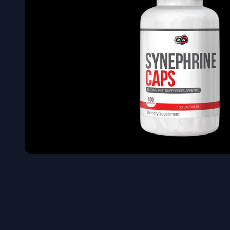
Όγκου
Διεγερτι
Τεστοστ
Επιστρ