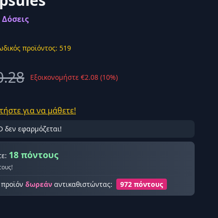
psules
 Δόσεις
ωδικός προϊόντος: 519
ής σύνδεση
0.28
Εξοικονομήστε €2.08 (10%)
τήστε για να μάθετε!
D δεν εφαρμόζεται!
18 πόντους
τε:
τους!
ο προϊόν
δωρεάν
αντικαθιστώντας:
972 πόντους