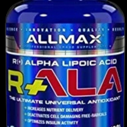
ρίνης βελτίωσε την ανοχή στη γλυκόζη σε
nephrine
είναι ένα συμπλήρωμα διατροφής
κό που μπορεί να βοηθήσει στην απώλεια
 απόδοση, στην ενίσχυση της διάθεσης και
ν κάποια στοιχεία που υποδηλώνουν ότι η
να είναι περιορισμένη και αντικρουόμενη.
κμηριωθεί και έχουν υπάρξει αναφορές για
ουδήποτε συμπληρώματος διατροφής, είναι
α υγείας για να διαπιστώσετε αν είναι