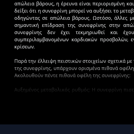
απώλεια βάρους, η έρευνα είναι περιορισμένη κα
δείξει ότι η συνεφρίνη μπορεί να αυξήσει το μετα
οδηγώντας σε απώλεια βάρους. Ωστόσο, άλλες μ
σημαντική επίδραση της συνεφρίνης στην απώλ
συνεφρίνης δεν έχει τεκμηριωθεί και έχου
συμπεριλαμβανομένων καρδιακών προσβολών, εγ
κρίσεων.
Παρά την έλλειψη πειστικών στοιχείων σχετικά με
της συνεφρίνης, υπάρχουν ορισμένα πιθανά οφέλ
Ακολουθούν πέντε πιθανά οφέλη της συνεφρίνης:
Αυξημένος μεταβολικός ρυθμός: Η συνεφρίνη πιστ
γεγονός που μπορεί να βοηθήσει τα άτομα να κάψ
βάρος. Μια μελέτη που δημοσιεύθηκε στο Inte
διαπίστωσε ότι η συμπληρωματική χορήγηση συνε
την οξείδωση του λίπους σε υπέρβαρα και παχύσα
Καταστολή της όρεξης: Η συνεφρίνη μπορεί επίση