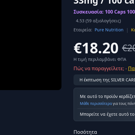
33mg / 100 ca
Σύνδεση
Συσκευασία: 100 Caps 100
κά
Δεν έχετε λογαριασμό;
Εγγραφείτε εδώ
ερόνης
4.53
(
59
αξιολογήσεις)
|
Εταιρεία:
Pure Nutrition
Κ
Προβολή όλων των αποτελεσμάτων
οφή
Ασφαλ
€18.20
€2
Η τιμή περιλαμβάνει ΦΠΑ
Πώς να παραγγείλετε; -
Πα
Η έκπτωση της SILVER CAR
Με αυτό το προϊόν κερδίζε
Μάθε περισσότερα
για τους πόν
Μπορείτε να έχετε αυτό τ
Ποσότητα