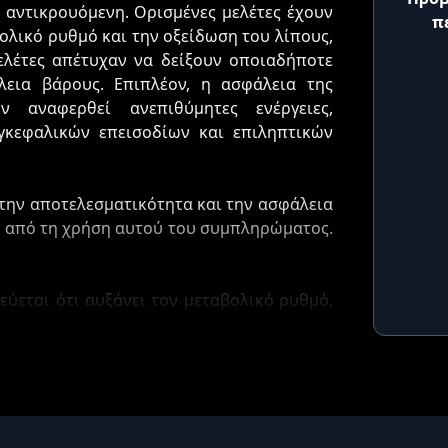
ι αντικρουόμενη. Ορισμένες μελέτες έχουν
π
βολικό ρυθμό και την οξείδωση του λίπους,
ελέτες απέτυχαν να δείξουν οποιαδήποτε
εια βάρους. Επιπλέον, η ασφάλεια της
ν αναφερθεί ανεπιθύμητες ενέργειες,
κεφαλικών επεισοδίων και επιληπτικών
 την αποτελεσματικότητα και την ασφάλεια
η από τη χρήση αυτού του συμπληρώματος.
εύεται ότι αυξάνει τον μεταβολικό ρυθμό,
ουν περισσότερες θερμίδες και να χάσουν
rnational Journal of Medical Sciences
φρίνης αύξησε τον μεταβολικό ρυθμό και
ρκα άτομα.
ς να βοηθήσει στην καταστολή της όρεξης,