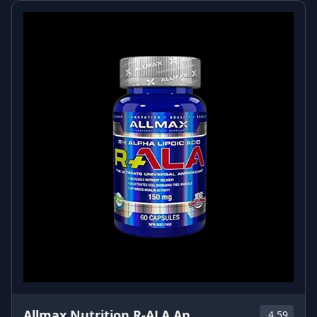
Η Dymatize® χρησιμοποιεί μόνο καθαρή, υψηλής
ποιότητας μονοϋδρική κρεατίνη από την Creapure®.
Κατασκευάζεται στη Γερμανία.
Η καθημερινή πρόσληψη 3 g κρεατίνης αυξάνει τη
σωματική απόδοση σε διαδοχικές εκρήξεις
βραχυπρόθεσμης άσκησης υψηλής έντασης. Οι 5
βιταμίνες (βιταμίνη C, νιασίνη, παντοθενικό οξύ,
βιταμίνη Β6 και φυλλικό οξύ) που περιλαμβάνονται
συμβάλλουν επίσης στη μείωση της κούρασης και
της κόπωσης, ενώ η πρωτεΐνη υποστηρίζει τόσο την
ανάπτυξη όσο και τη διατήρηση της μυϊκής μάζας.
Υπάρχει μια μικρή τρύπα στη σφράγιση με
αλουμινόχαρτο κάτω από το καπάκι όλων των
κουτιών σκόνης μας. Η τρύπα αυτή είναι απαραίτητη
και έχει σχεδιαστεί για να αποτρέπει τη στρέβλωση
του κουτιού εξισορροπώντας την τυχόν πίεση κατά
τη μεταφορά. Δεν θέτει σε κίνδυνο την ποιότητα των
προϊόντων μας με κανέναν τρόπο.
Allmax Nutrition R-ALA An
4.59