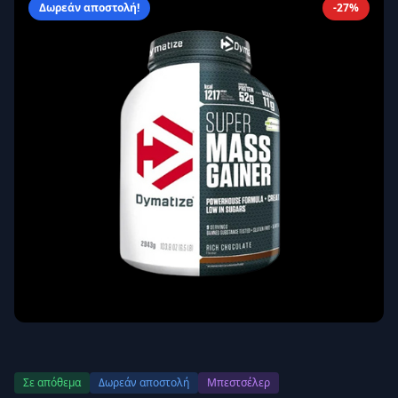
Δωρεάν αποστολή!
-27%
Απομνημόνευση
Ξεχάσατε τον κωδικό σας;
Σύνδεση
Δεν έχετε λογαριασμό;
Εγγραφείτε εδώ
Επιστροφή
Ασφαλής σύνδεση
Σε απόθεμα
Δωρεάν αποστολή
Μπεστσέλερ