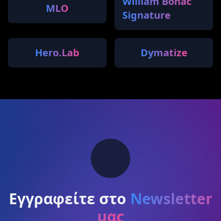
William Bonac
MLO
Signature
Hero.Lab
Dymatize
Εγγραφείτε στο
Newsletter
μας