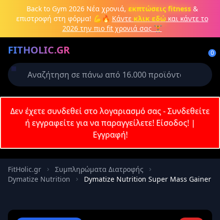
Μετάβαση στο κύριο περιεχόμενο
Back to Gym 2026
Νέα χρονιά,
εκπτώσεις fitness
&
επιστροφή στη φόρμα! 💪🔥
Κάντε
κλικ εδώ
και κάντε το
2026 την πιο fit χρονιά σας 🏋️
Δημιουργήστε λογαριασμό ή
FITHOLIC.GR
συνδεθείτε
0
Απαιτείται για την ολοκλήρωση της
παραγγελίας σας
Σύνδεση
Δεν έχετε συνδεθεί στο λογαριασμό σας - Συνδεθείτε
Εγγραφή
Πρωτεΐνες
Pre-Workout
Aμινοξέα
Καύση λίπους
ή εγγραφείτε για να παραγγείλετε!
Είσοδος!
|
Εγγραφή!
Email
FitHolic.gr
Συμπληρώματα Διατροφής
Dymatize Nutrition
Dymatize Nutrition Super Mass Gainer
Κωδικός