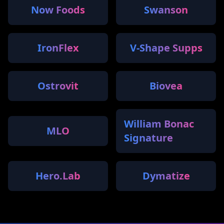
Now Foods
Swanson
IronFlex
V-Shape Supps
Ostrovit
Biovea
William Bonac
MLO
Signature
Hero.Lab
Dymatize