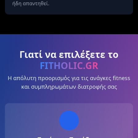
ήδη απαντηθεί.
Γιατί να επιλέξετε το
FITHOLIC.GR
Η απόλυτη προορισμός για τις ανάγκες fitness
και συμπληρωμάτων διατροφής σας