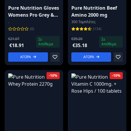
Pure Nutrition Gloves
Pure Nutrition Beef
Womens Pro Grey &
Amino 2000 mg
Blue
.
300 Ταμπλέτες
(0)
(134)
€21.07
€39.20
Σε
Σε
Απόθεμα
Απόθεμα
€18.91
€35.18
ΑΓΟΡΑ
ΑΓΟΡΑ
-10%
-10%