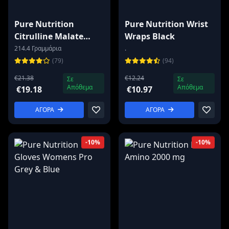
Pure Nutrition
Pure Nutrition Wrist
Citrulline Malate
Wraps Black
Powder 214g
214.4 Γραμμάρια
.
(79)
(94)
€21.38
€12.24
Σε
Σε
Απόθεμα
Απόθεμα
€19.18
€10.97
ΑΓΟΡΑ
ΑΓΟΡΑ
-10%
-10%