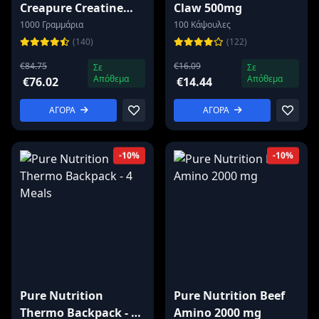
Creapure Creatine
Claw 500mg
1000g
1000 Γραμμάρια
100 Κάψουλες
(140)
(122)
€84.75
€16.09
Σε
Σε
Απόθεμα
Απόθεμα
€76.02
€14.44
ΑΓΟΡΑ
ΑΓΟΡΑ
-10%
-10%
Pure Nutrition
Pure Nutrition Beef
Thermo Backpack - 4
Amino 2000 mg