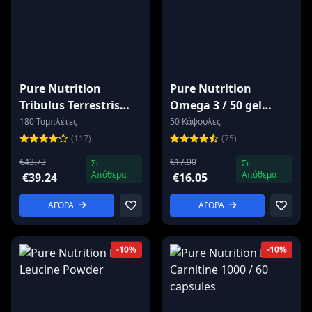
Pure Nutrition
Pure Nutrition
Tribulus Terrestris
Omega 3 / 50 gel
1000mg
capsules
180 Ταμπλέτες
50 Κάψουλες
(117)
(75)
€43.73
€17.90
Σε
Σε
Απόθεμα
Απόθεμα
€39.24
€16.05
ΑΓΟΡΑ
ΑΓΟΡΑ
-10%
-10%