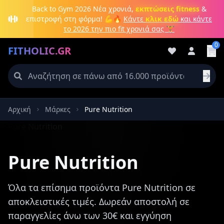
Μετάβαση στο κύριο περιεχόμενο
Back to Gym 2026
Νέα χρονιά,
εκπτώσεις fitness
&
επιστροφή στη φόρμα! 💪🔥
Κάντε
κλικ εδώ
και κάντε
το 2026 την πιο fit χρονιά σας 🏋️
0
FITHOLIC.GR
Αρχική
Μάρκες
Pure Nutrition
Πρωτεΐνες
Pre-Workout
Aμινοξέα
Καύση λίπους
Pure Nutrition
Όλα τα επίσημα προϊόντα Pure Nutrition σε
αποκλειστικές τιμές. Δωρεάν αποστολή σε
παραγγελίες άνω των 30€ και εγγύηση