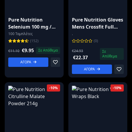
Pure Nutrition
Pure Nutrition Gloves
Selenium 100 mg /
Mens Crossfit Full
100 tablets
Finger
100 Ταμπλέτες
.
(152)
(0)
€9.95
Σε Απόθεμα
€11.10
€24.93
Σε
Απόθεμα
€22.37
ΑΓΟΡΑ
ΑΓΟΡΑ
-10%
-10%