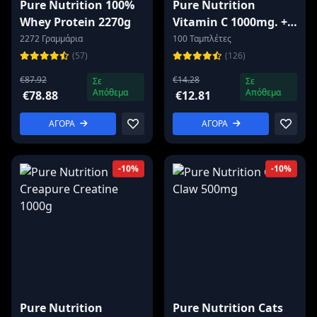
Pure Nutrition 100%
Pure Nutrition
Whey Protein 2270g
Vitamin C 1000mg. +
Rose Hips / 100
2272 Γραμμάρια
100 Ταμπλέτες
tablets
(57)
(126)
€87.92
€14.28
Σε
Σε
Απόθεμα
Απόθεμα
€78.88
€12.81
ΑΓΟΡΑ
ΑΓΟΡΑ
-10%
-10%
Pure Nutrition
Pure Nutrition Cats