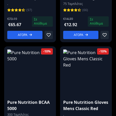
Meals
.
75 Ταμπλέτες
(97)
(66)
€73.19
€14.39
Σε
Σε
Απόθεμα
Απόθεμα
€65.67
€12.92
ΑΓΟΡΑ
ΑΓΟΡΑ
-10%
-10%
Pure Nutrition BCAA
Pure Nutrition Gloves
5000
Mens Classic Red
300 Ταμπλέτες
.