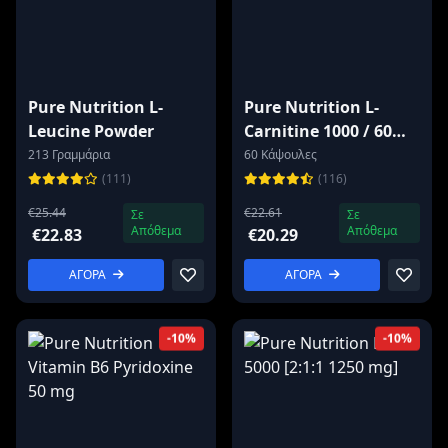
Pure Nutrition L-
Pure Nutrition L-
Leucine Powder
Carnitine 1000 / 60
capsules
213 Γραμμάρια
60 Κάψουλες
(111)
(116)
€25.44
€22.61
Σε
Σε
Απόθεμα
Απόθεμα
€22.83
€20.29
ΑΓΟΡΑ
ΑΓΟΡΑ
-10%
-10%