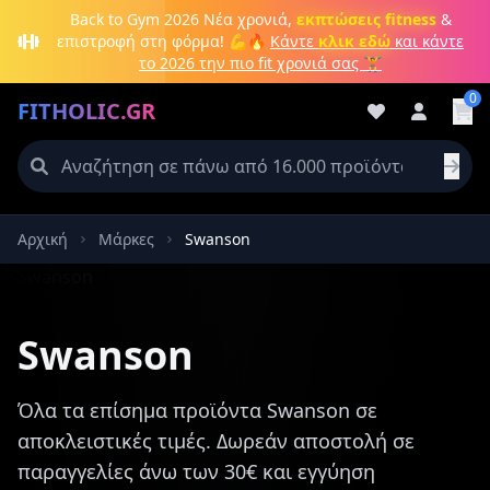
Μετάβαση στο κύριο περιεχόμενο
Back to Gym 2026
Νέα χρονιά,
εκπτώσεις fitness
&
επιστροφή στη φόρμα! 💪🔥
Κάντε
κλικ εδώ
και κάντε
το 2026 την πιο fit χρονιά σας 🏋️
0
FITHOLIC.GR
Αρχική
Μάρκες
Swanson
Πρωτεΐνες
Pre-Workout
Aμινοξέα
Καύση λίπους
Swanson
Όλα τα επίσημα προϊόντα Swanson σε
αποκλειστικές τιμές. Δωρεάν αποστολή σε
παραγγελίες άνω των 30€ και εγγύηση