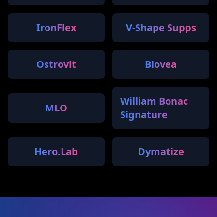
IronFlex
V-Shape Supps
Ostrovit
Biovea
William Bonac
MLO
Signature
Hero.Lab
Dymatize