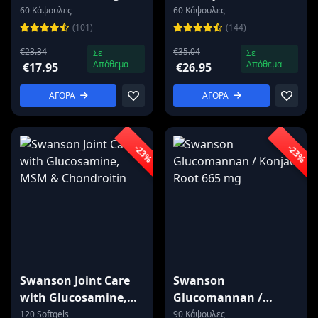
Benfotiamine 160 mg
60 Κάψουλες
60 Κάψουλες
(101)
(144)
€23.34
€35.04
Σε
Σε
Απόθεμα
Απόθεμα
€17.95
€26.95
ΑΓΟΡΑ
ΑΓΟΡΑ
-23%
-23%
Swanson Joint Care
Swanson
with Glucosamine,
Glucomannan /
MSM & Chondroitin
Konjac Root 665 mg
120 Softgels
90 Κάψουλες