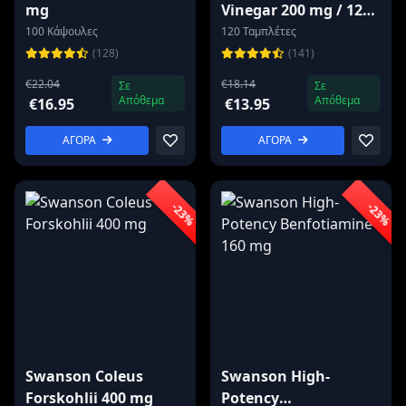
mg
Vinegar 200 mg / 120
tablets
100 Κάψουλες
120 Ταμπλέτες
(128)
(141)
€22.04
€18.14
Σε
Σε
Απόθεμα
Απόθεμα
€16.95
€13.95
ΑΓΟΡΑ
ΑΓΟΡΑ
-23%
-23%
Swanson Coleus
Swanson High-
Forskohlii 400 mg
Potency