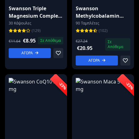
Swanson Triple
Swanson
Magnesium Complex
Methylcobalamin
400 mg
High Absorption B-12
30 Κάψουλες
90 Ταμπλέτες
2500mcg
(129)
(102)
€8.95
Σε Απόθεμα
€11.64
€27.24
Σε
Απόθεμα
€20.95
ΑΓΟΡΑ
ΑΓΟΡΑ
-23%
-23%