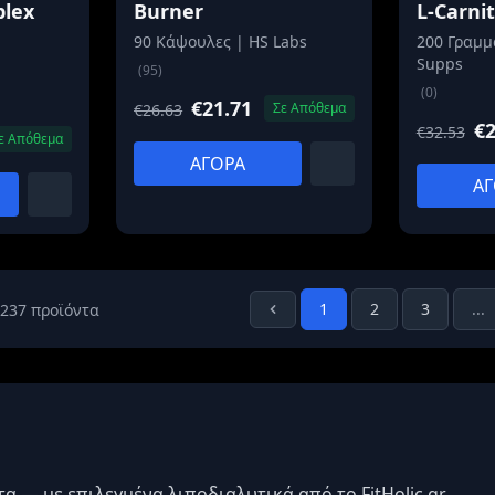
plex
Burner
L-Carni
90 Κάψουλες | HS Labs
200 Γραμμ
Supps
(95)
(0)
€21.71
Σε Απόθεμα
€26.63
€2
€32.53
ε Απόθεμα
ΑΓΟΡΑ
ΑΓ
1
2
3
...
237 προϊόντα
α — με επιλεγμένα λιποδιαλυτικά από το FitHolic.gr