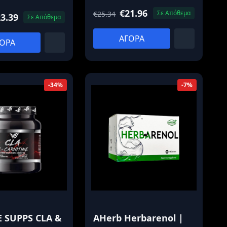
€21.96
Σε Απόθεμα
€25.34
3.39
Σε Απόθεμα
ΑΓΟΡΑ
ΟΡΑ
-34%
-7%
 SUPPS CLA &
AHerb Herbarenol |