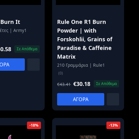
Burn It
Rule One R1 Burn
Powder | with
έτες | Army1
Forskohlii, Grains of
Paradise & Caffeine
0.58
Σε Απόθεμα
Matrix
ΟΡΑ
210 Γραμμάρια | Rule1
(0)
€30.18
Σε Απόθεμα
€43.41
ΑΓΟΡΑ
-18%
-13%