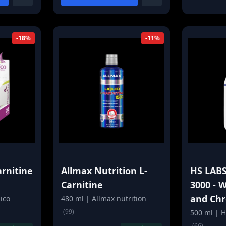
-18%
-11%
arnitine
Allmax Nutrition L-
HS LABS
Carnitine
3000 - W
and Ch
ico
480 ml | Allmax nutrition
(99)
500 ml | 
(66)