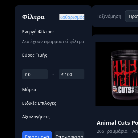
Όγκου
Διεγερτι
Φίλτρα
Ταξινόμηση:
Καθαρισμός
Τεστοστ
Ενεργά Φίλτρα:
Δεν έχουν εφαρμοστεί φίλτρα
Εύρος Τιμής
-
€
€
Μάρκα
Ειδικές Επιλογές
Αξιολογήσεις
Animal Cuts P
265 Γραμμάρια | An
Εφαρμογή
Επαναφορά