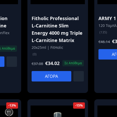
tion
Fitholic Professional
ARMY 1 
ine
L-Carnitine Slim
120 Ταμπλ
Energy 4000 mg Triple
(135)
onFlex
L-Carnitine Matrix
€3
€46.14
20x25ml | FitHolic
ε Απόθεμα
ΑΓ
(0)
€34.02
Σε Απόθεμα
€37.08
ΑΓΟΡΑ
-13%
-15%