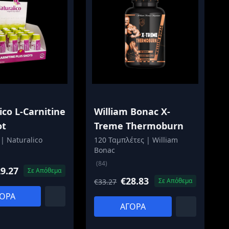
ico L-Carnitine
William Bonac X-
ot
Treme Thermoburn
 | Naturalico
120 Ταμπλέτες | William
Bonac
(84)
9.27
Σε Απόθεμα
€28.83
Σε Απόθεμα
€33.27
ΟΡΑ
ΑΓΟΡΑ