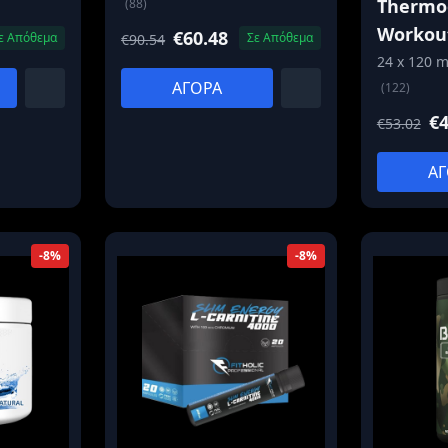
Thermog
(88)
Workout
€60.48
ε Απόθεμα
Σε Απόθεμα
€90.54
24 x 120 m
ΑΓΟΡΑ
(122)
€4
€53.02
ΑΓ
-8%
-8%