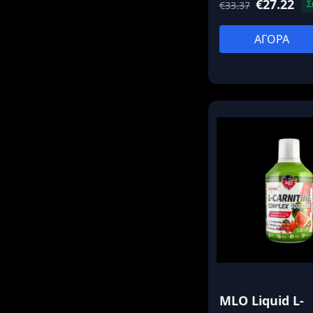
€27.22
Σ
€33.37
ΑΓΟΡΑ
MLO Liquid L-