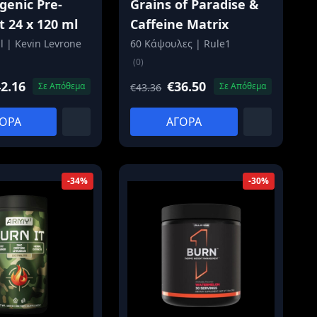
enic Pre-
Grains of Paradise &
 24 x 120 ml
Caffeine Matrix
l | Kevin Levrone
60 Κάψουλες | Rule1
(0)
2.16
€36.50
Σε Απόθεμα
Σε Απόθεμα
€43.36
ΟΡΑ
ΑΓΟΡΑ
-34%
-30%