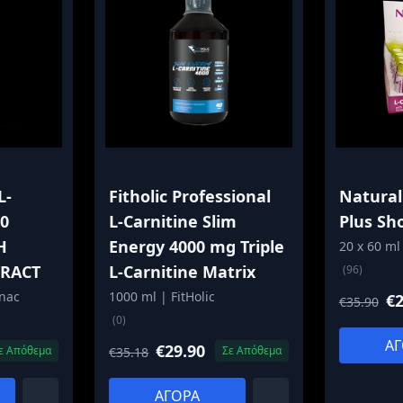
L-
Fitholic Professional
Natural
0
L-Carnitine Slim
Plus Sh
H
Energy 4000 mg Triple
20 x 60 ml
TRACT
L-Carnitine Matrix
(96)
onac
1000 ml | FitHolic
€2
€35.90
(0)
ΑΓ
€29.90
ε Απόθεμα
Σε Απόθεμα
€35.18
ΑΓΟΡΑ