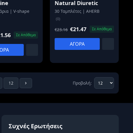
tine
Natural Diuretic
άρια | V-shape
30 Ταμπλέτες | AHERB
(0)
€21.47
Σε Απόθεμα
€23.16
1.56
Σε Απόθεμα
ΑΓΟΡΑ
ΟΡΑ
12
Προβολή:
Συχνές Ερωτήσεις