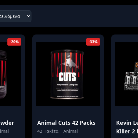
κά
ερόνης
Προβολή όλων των αποτελεσμάτων
-20%
-33%
owder
Animal Cuts 42 Packs
Kevin L
Killer 2 
imal
42 Πακέτα | Animal