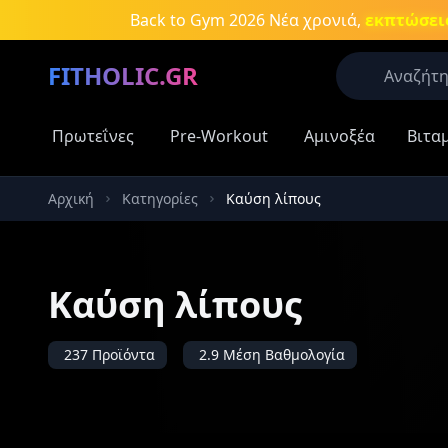
Μετάβαση στο κύριο περιεχόμενο
Back to Gym 2026
Νέα χρονιά,
εκπτώσεις
FITHOLIC.GR
Πρωτεΐνες
Pre-Workout
Αμινοξέα
Βιτα
Οι περισσό
Πρωτεΐνες
Αρχική
Κατηγορίες
Καύση λίπους
Δημοφιλείς
Πρωτεΐν
Καύση λίπους
Aμινοξέ
Νιτρικά
συμπλη
237 Προϊόντα
2.9 Μέση Βαθμολογία
Καύση λ
Κρεατίν
Αύξηση 