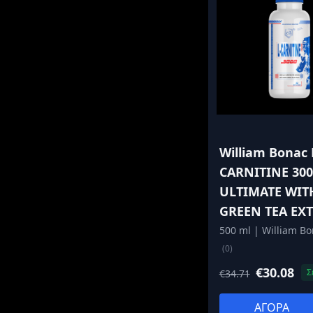
William Bonac 
CARNITINE 300
ULTIMATE WIT
GREEN TEA EX
500 ml | William B
(0)
€30.08
Σ
€34.71
ΑΓΟΡΑ