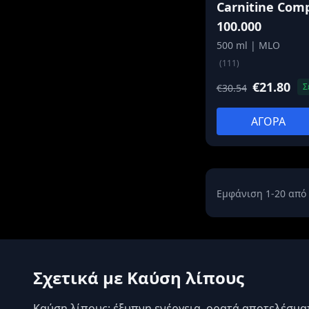
Carnitine Com
100.000
500 ml | MLO
(111)
€21.80
Σ
€30.54
ΑΓΟΡΑ
Εμφάνιση 1-20 από 
Σχετικά με Καύση λίπους
Καύση λίπους: έξυπνη ενέργεια, ορατά αποτελέσματ