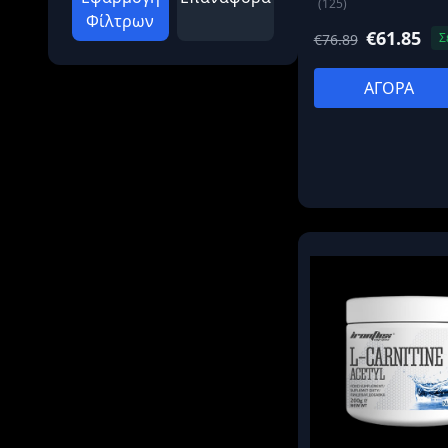
(125)
Φίλτρων
€61.85
Σ
€76.89
ΑΓΟΡΑ