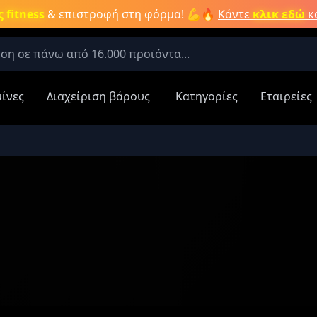
 fitness
& επιστροφή στη φόρμα! 💪🔥
Κάντε
κλικ εδώ
κα
μίνες
Διαχείριση βάρους
Κατηγορίες
Εταιρείες
τερες έψαχναν για:
Aμινοξέα
Νιτρικά συμπληρώματα
Καύση λίπους
Κρεατίνη
 Κατηγορίες:
Αποτελέσματα Προϊόντων:
ες
α
Πληκτρολογήστε για αναζήτηση προϊ
ρώματα
ίπους
η
Βάρους /