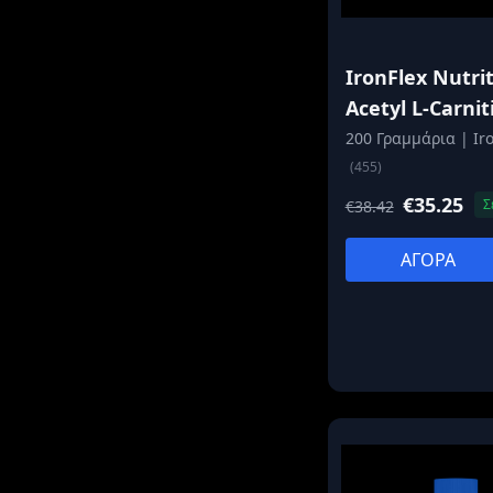
IronFlex Nutri
Acetyl L-Carnit
200 Γραμμάρια | Ir
(455)
€35.25
Σ
€38.42
ΑΓΟΡΑ