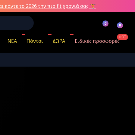
ι κάντε το 2026 την πιο fit χρονιά σας 🏋️
0
0
HOT
ΝΕΑ
Πόντοι
ΔΩΡΑ
Ειδικές προσφορές
όντων