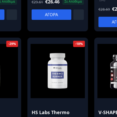
€26.46
ε Απόθεμα
Σε Απόθεμα
€29.61
€2
€28.69
ΑΓΟΡΑ
ΑΓ
-29%
-18%
HS Labs Thermo
V-SHAPE