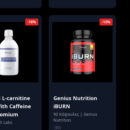
-18%
-13%
 L-carnitine
Genius Nutrition
ith Caffeine
iBURN
romium
90 Κάψουλες | Genius
Nutrition
HS Labs
(85)