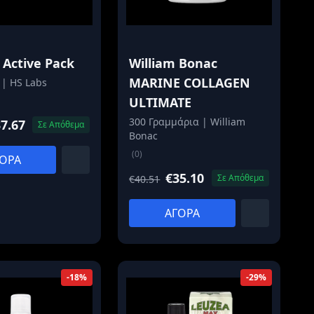
 Active Pack
William Bonac
MARINE COLLAGEN
 | HS Labs
ULTIMATE
300 Γραμμάρια | William
7.67
Σε Απόθεμα
Bonac
(0)
ΟΡΑ
€35.10
Σε Απόθεμα
€40.51
ΑΓΟΡΑ
-18%
-29%