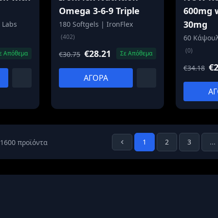
Omega 3-6-9 Triple
600mg 
30mg
 Labs
180 Softgels | IronFlex
(402)
60 Κάψου
(0)
€28.21
ε Απόθεμα
Σε Απόθεμα
€30.75
€2
€34.18
ΑΓΟΡΑ
ΑΓ
1
2
3
...
 1600 προϊόντα