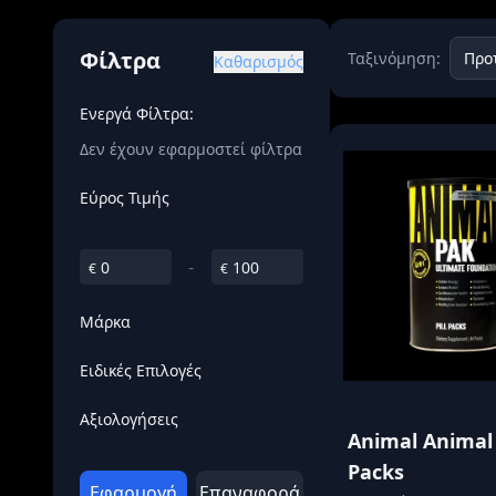
Όγκου
Διεγερτι
Φίλτρα
Ταξινόμηση:
Καθαρισμός
Τεστοστ
Ενεργά Φίλτρα:
Δεν έχουν εφαρμοστεί φίλτρα
Εύρος Τιμής
-
€
€
Μάρκα
Ειδικές Επιλογές
Αξιολογήσεις
Animal Animal
Packs
Εφαρμογή
Επαναφορά