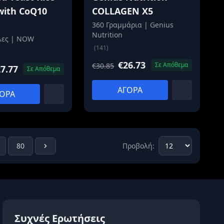
with CoQ10
COLLAGEN X5
360 Γραμμάρια | Genius
Nutrition
λες | NOW
(141)
€26.73
Σε Απόθεμα
€30.85
7.77
Σε Απόθεμα
ΑΓΟΡΑ
ΟΡΑ
80
Προβολή:
Συχνές Ερωτήσεις