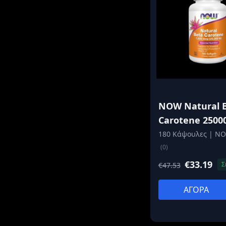
NOW Natural 
Carotene 2500
180 Κάψουλες | N
(0)
€33.19
Σ
€47.53
ΑΓΟΡΑ