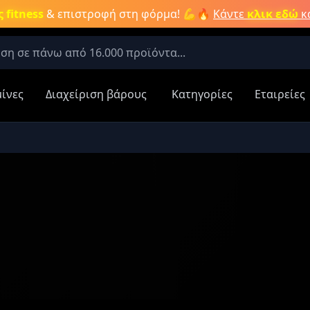
 fitness
& επιστροφή στη φόρμα! 💪🔥
Κάντε
κλικ εδώ
κα
μίνες
Διαχείριση βάρους
Κατηγορίες
Εταιρείες
τερες έψαχναν για:
Aμινοξέα
Νιτρικά συμπληρώματα
Καύση λίπους
Κρεατίνη
 Κατηγορίες:
Αποτελέσματα Προϊόντων:
ες
α
Πληκτρολογήστε για αναζήτηση προϊ
ρώματα
ίπους
η
Βάρους /