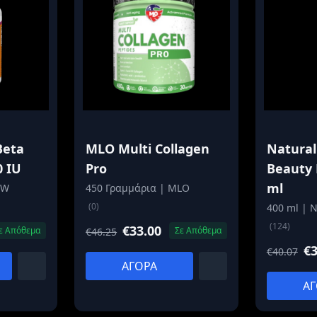
Beta
MLO Multi Collagen
Natural
0 IU
Pro
Beauty 
ml
OW
450 Γραμμάρια | MLO
(0)
400 ml | N
(124)
€33.00
ε Απόθεμα
Σε Απόθεμα
€46.25
€3
€40.07
ΑΓΟΡΑ
ΑΓ