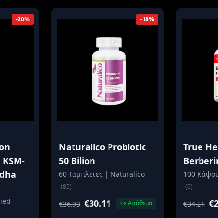
-20%
-18%
ion
Naturalico Probiotic
True He
h KSM-
50 Bilion
Berberi
dha
60 Ταμπλέτες | Naturalico
100 Κάψου
(85)
(0)
ied
€30.11
€2
Σε Απόθεμα
€36.93
€34.21