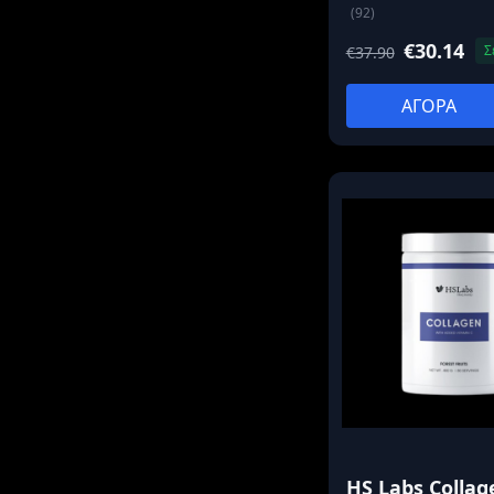
(92)
€30.14
Σ
€37.90
ΑΓΟΡΑ
HS Labs Collag