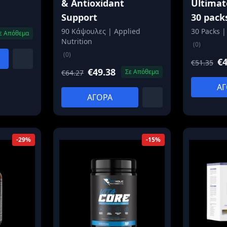
& Antioxidant
Ultimat
Support
30 pack
90 Κάψουλες | Applied
30 Packs |
ε Απόθεμα
Nutrition
(0)
(0)
€4
€51.35
€49.38
Σε Απόθεμα
€64.27
ΑΓ
ΑΓΟΡΑ
-29%
-15%