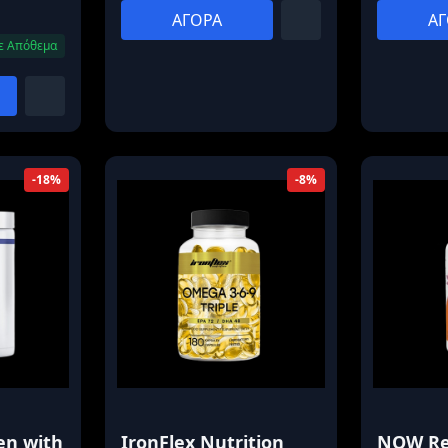
ΑΓΟΡΑ
ΑΓ
ε Απόθεμα
-18%
-8%
en with
IronFlex Nutrition
NOW Red