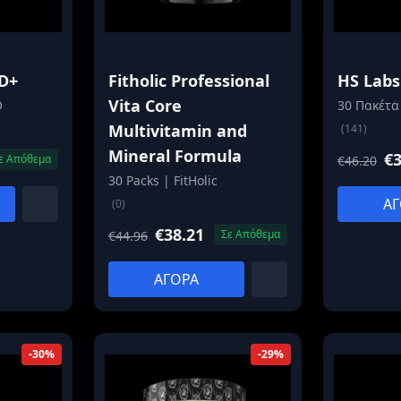
D+
Fitholic Professional
HS Labs
Vita Core
O
30 Πακέτα
Multivitamin and
(141)
Mineral Formula
€3
ε Απόθεμα
€46.20
30 Packs | FitHolic
ΑΓ
(0)
€38.21
Σε Απόθεμα
€44.96
ΑΓΟΡΑ
-30%
-29%