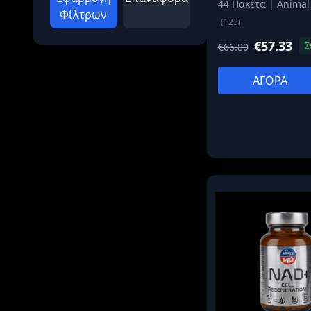
44 Πακέτα | Animal
Φίλτρων
(123)
€57.33
Σ
€66.80
ΑΓΟΡΑ