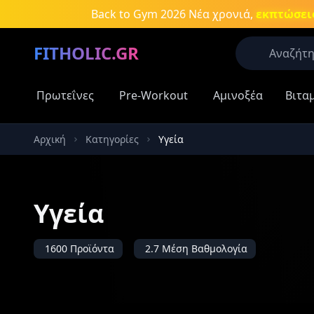
Μετάβαση στο κύριο περιεχόμενο
Back to Gym 2026
Νέα χρονιά,
εκπτώσεις
FITHOLIC.GR
Πρωτεΐνες
Pre-Workout
Αμινοξέα
Βιτα
Οι περισσό
Πρωτεΐνες
Αρχική
Κατηγορίες
Υγεία
Δημοφιλείς
Πρωτεΐν
Υγεία
Aμινοξέ
Νιτρικά
συμπλη
1600 Προϊόντα
2.7 Μέση Βαθμολογία
Καύση λ
Κρεατίν
Αύξηση 