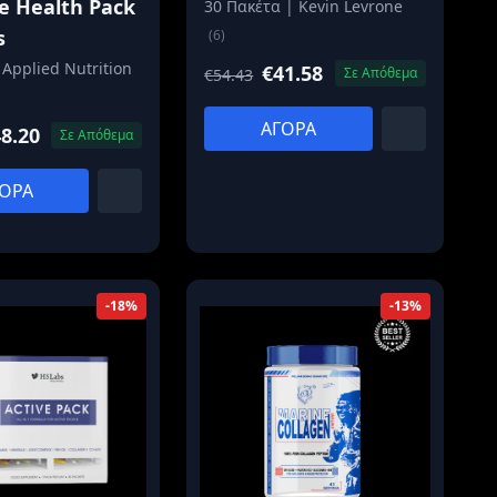
e Health Pack
30 Πακέτα | Kevin Levrone
s
(6)
 Applied Nutrition
€41.58
Σε Απόθεμα
€54.43
ΑΓΟΡΑ
8.20
Σε Απόθεμα
ΟΡΑ
-18%
-13%