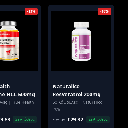
-13%
-18%
alth
Naturalico
ne HCL 500mg
Resveratrol 200mg
λες | True Health
60 Κάψουλες | Naturalico
(85)
9.63
€29.32
Σε Απόθεμα
Σε Απόθεμα
€35.95