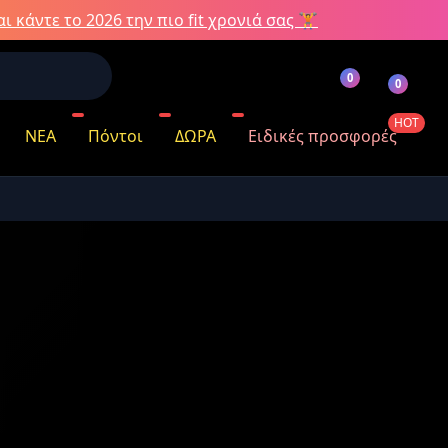
ι κάντε το 2026 την πιο fit χρονιά σας 🏋️
0
0
HOT
ΝΕΑ
Πόντοι
ΔΩΡΑ
Ειδικές προσφορές
όντων