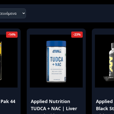
κά
ερόνης
Προβολή όλων των αποτελεσμάτων
-14%
-23%
 Pak 44
Applied Nutrition
Applied
TUDCA + NAC | Liver
Black St