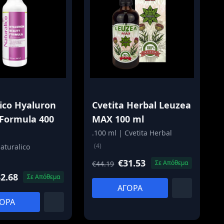
ico Hyaluron
Cvetita Herbal Leuzea
Formula 400
MAX 100 ml
.100 ml | Cvetita Herbal
(4)
aturalico
€31.53
Σε Απόθεμα
€44.19
2.68
Σε Απόθεμα
ΑΓΟΡΑ
ΟΡΑ