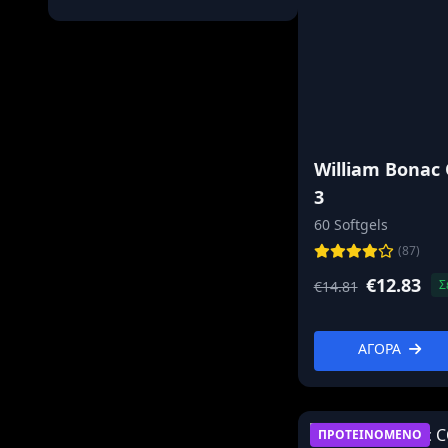
Γλουταμίνη
Πρωτεΐνη ορού
γάλακτος
Απομονωμένη
πρωτεΐνη/υδρόλυμα
Διεγερτικά
William Bonac
Τεστοστερόνης
3
Tribulus Terrestris
60 Softgels
ZMA
(87)
D Ασπαρτικό οξύ
€12.83
Σ
€14.81
Ενισχυτές
τεστοστερόνης
ΑΓΟΡΑ
Hardcore προϊόντα
Καύση λίπους
Λιποδιαλυτες
ΠΡΟΤΕΙΝΟΜΕΝΟ