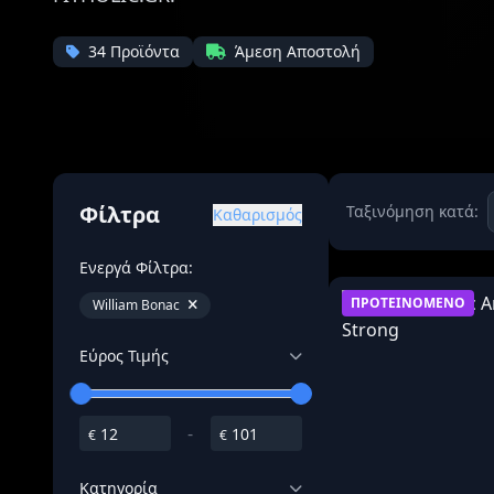
Όγκου
Διεγερτι
34 Προϊόντα
Άμεση Αποστολή
Τεστοστ
Φίλτρα
Ταξινόμηση κατά:
Καθαρισμός
Ενεργά Φίλτρα:
ΠΡΟΤΕΙΝΟΜΕΝΟ
William Bonac
Εύρος Τιμής
-
€
€
Κατηγορία