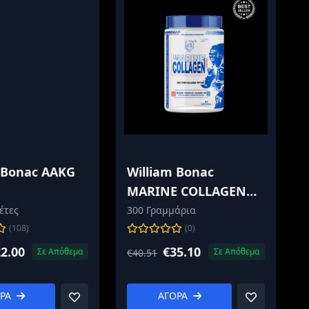
 Bonac AAKG
William Bonac
MARINE COLLAGEN
ULTIMATE
έτες
300 Γραμμάρια
(108)
(0)
2.00
€35.10
Σε Απόθεμα
Σε Απόθεμα
€40.51
ΟΡΑ
ΑΓΟΡΑ