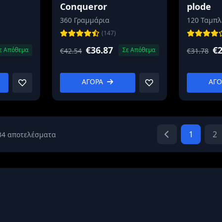
Conqueror
plode
360 Γραμμάρια
120 Ταμπλ
(147)
€36.87
€2
ε Απόθεμα
Σε Απόθεμα
€42.54
€31.78
ΑΓΟΡΑ
ΑΓ
1
2
34 αποτελέσματα