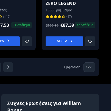
ZERO LEGEND
έτες
1800 Γραμμάρια
(112)
(87)
7.53
€87.39
Σε Απόθεμα
Σε Απόθεμα
€100.86
ΟΡΑ
ΑΓΟΡΑ
Εμφάνιση:
Συχνές Ερωτήσεις για William
Bonac