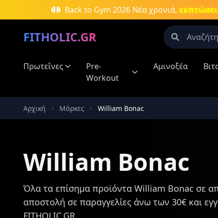
Μετάβαση στο κύριο περιεχόμενο
Back to Gym 2026
Νέα χρονιά,
εκπτώσεις
FITHOLIC.GR
Πρωτεΐνες
Pre-
Αμινοξέα
Βιτ
Οι περισσό
Workout
Πρωτεΐνες
Αρχική
Μάρκες
William Bonac
Δημοφιλείς
Πρωτεΐν
Aμινοξέ
William Bonac
Νιτρικά
συμπλη
Καύση λ
Όλα τα επίσημα προϊόντα William Bonac σε απ
Κρεατίν
αποστολή σε παραγγελίες άνω των 30€ και εγ
Αύξηση 
FITHOLIC.GR.