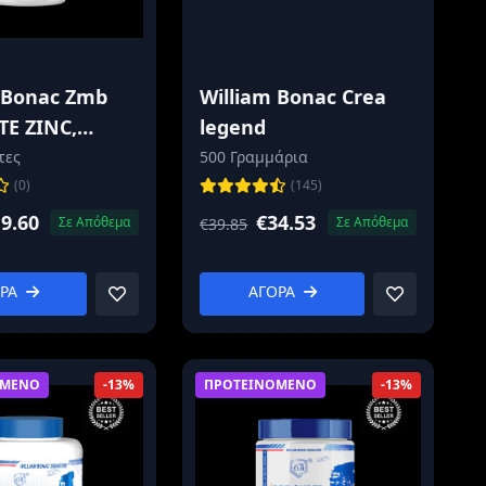
 Bonac Zmb
William Bonac Crea
E ZINC,
legend
SIUM AND
τες
500 Γραμμάρια
N B6
(0)
(145)
9.60
€34.53
Σε Απόθεμα
Σε Απόθεμα
€39.85
ΟΡΑ
ΑΓΟΡΑ
ΟΜΕΝΟ
ΠΡΟΤΕΙΝΟΜΕΝΟ
-13%
-13%