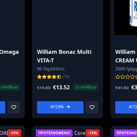
 Omega
William Bonac Multi
William
VITA-T
CREAM 
LOW SU
90 Ταμπλέτες
2000 Γραμ
MEAL
(75)
€13.52
€3
ε Απόθεμα
Σε Απόθεμα
€15.60
€41.80
ΑΓΟΡΑ
ΑΓ
ΠΡΟΤΕΙΝΟΜΕΝΟ
ΠΡΟΤΕΙΝ
-13%
-13%