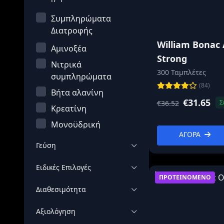
Συμπληρώματα
Διατροφής
William Bonac
Aμινοξέα
Strong
Νιτρικά
300 Ταμπλέτες
συμπληρώματα
(84)
Βήτα αλανίνη
€31.65
Σ
€36.52
Κρεατίνη
Μονοϋδρική
ΑΓΟΡΑ
κρεατίνη
Γεύση
Απαραίτητα αμινοξέα
Ειδικές Επιλογές
Πρωτεΐνες
ΠΡΟΤΕΙΝΟΜΕΝΟ
Αύξηση Βάρους /
Διαθεσιμότητα
Όγκου
Αξιολόγηση
Υδατάνθρακες