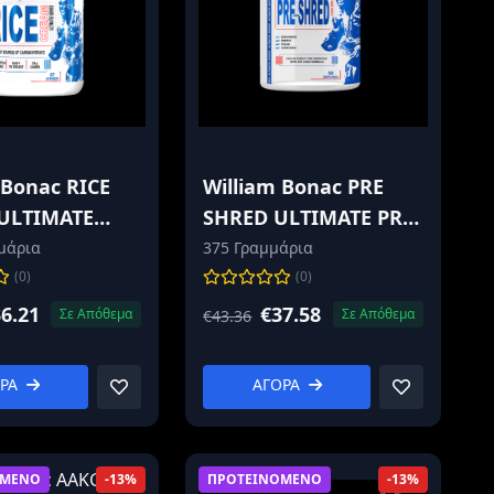
 Bonac RICE
William Bonac PRE
ULTIMATE
SHRED ULTIMATE PRE-
GAR CARB
WORKOUT
μάρια
375 Γραμμάρια
(0)
(0)
6.21
€37.58
Σε Απόθεμα
Σε Απόθεμα
€43.36
ΟΡΑ
ΑΓΟΡΑ
ΟΜΕΝΟ
ΠΡΟΤΕΙΝΟΜΕΝΟ
-13%
-13%