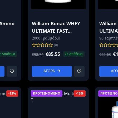
 Amino
William Bonac WHEY
William
ULTIMATE FAST
ULTIMAT
ABSORPTION
MAGNE
2000 Γραμμάρια
90 Ταμπλέ
VITAMI
(0)
€85.55
€1
ε Απόθεμα
Σε Απόθεμα
€98.74
€22.63
ΑΓΟΡΑ
ΑΓ
ΠΡΟΤΕΙΝΟΜΕΝΟ
ΠΡΟΤΕΙΝ
-13%
-13%