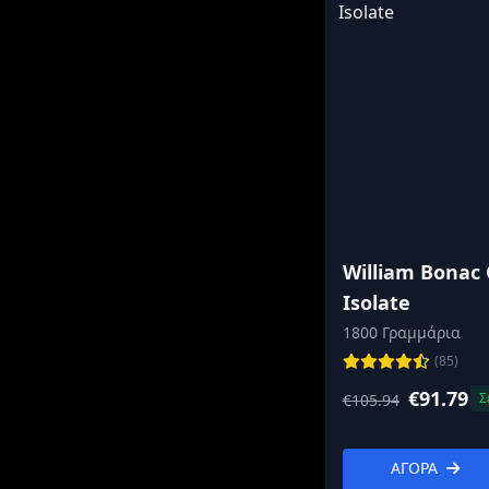
Αδυνάτισμα
Υγεία
Συμπλήρωμα με βαση
Φυτά & Βότανα
BCAA
Αντοχή
Δύναμη
Ενέργεια
William Bonac
CLA
Isolate
Μυϊκή μάζα και
1800 Γραμμάρια
αποκατάσταση
(85)
Πρωτεΐνη για
€91.79
Σ
€105.94
γυναίκες
Πολυβιταμίνες
ΑΓΟΡΑ
Υγεία της καρδιάς