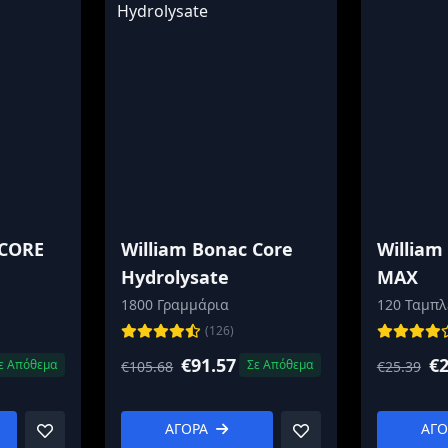
 CORE
William Bonac Core
William
Hydrolysate
MAX
1800 Γραμμάρια
120 Ταμπλ
(126)
€91.57
€2
ε Απόθεμα
Σε Απόθεμα
€105.68
€25.39
ΑΓΟΡΑ
ΑΓ