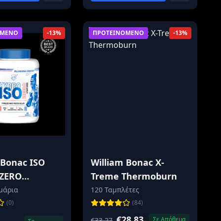
ΟΜΕΝΟ
ΠΡΟΤΕΙΝΟΜΕΝΟ
-13%
-13%
 Bonac ISO
William Bonac X-
ZERO
Treme Thermoburn
TE
μάρια
120 Ταμπλέτες
(0)
(84)
€28.83
Σε Απόθεμα
€33.27