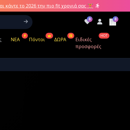
αι κάντε το 2026 την πιο fit χρονιά σας 🏋️
0
0
HOT
ς
ΝΕΑ
Πόντοι
ΔΩΡΑ
Ειδικές
προσφορές
όντων