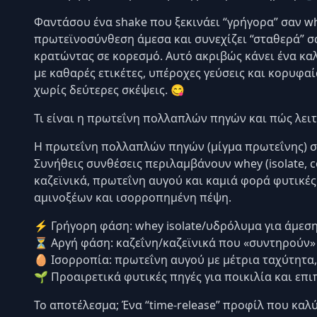
Φαντάσου ένα shake που ξεκινάει “γρήγορα” σαν wh
πρωτεϊνοσύνθεση άμεσα και συνεχίζει “σταθερά” σα
κρατώντας σε κορεσμό. Αυτό ακριβώς κάνει ένα καλό
με καθαρές ετικέτες, υπέροχες γεύσεις και κορυφα
χωρίς δεύτερες σκέψεις. 😋
Τι είναι η πρωτεΐνη πολλαπλών πηγών και πώς λειτ
Η πρωτεΐνη πολλαπλών πηγών (μίγμα πρωτεΐνης) συν
Συνήθεις συνθέσεις περιλαμβάνουν whey (isolate, c
καζεϊνικά, πρωτεΐνη αυγού και καμιά φορά φυτικές
αμινοξέων και ισορροπημένη πέψη.
⚡ Γρήγορη φάση: whey isolate/υδρόλυμα για άμεσ
⏳ Αργή φάση: καζεΐνη/καζεϊνικά που «συντηρούν» 
🥚 Ισορροπία: πρωτεΐνη αυγού με μέτρια ταχύτητα
🌱 Προαιρετικά φυτικές πηγές για ποικιλία και επ
Το αποτέλεσμα; Ένα “time-release” προφίλ που καλ