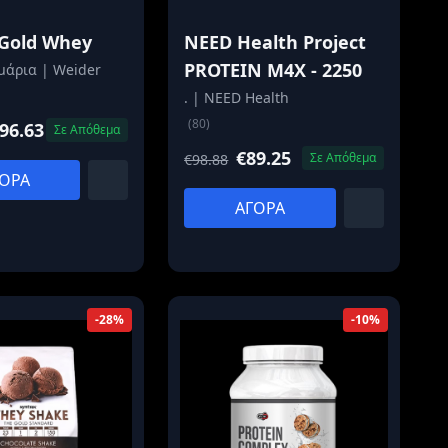
 Gold Whey
NEED Health Project
PROTEIN M4X - 2250
μάρια | Weider
. | NEED Health
(80)
96.63
Σε Απόθεμα
€89.25
Σε Απόθεμα
€98.88
ΟΡΑ
ΑΓΟΡΑ
-28%
-10%