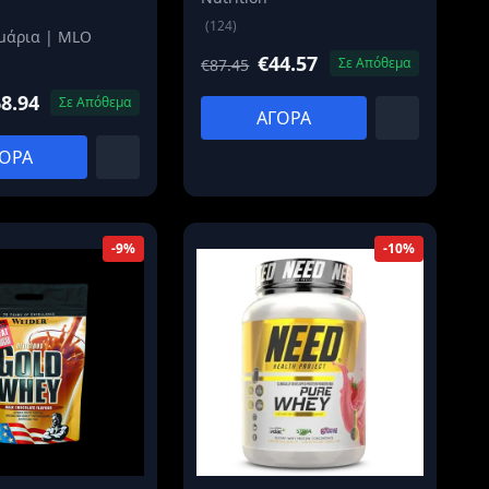
(124)
μάρια | MLO
€44.57
Σε Απόθεμα
€87.45
8.94
Σε Απόθεμα
ΑΓΟΡΑ
ΟΡΑ
-9%
-10%