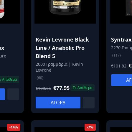
Kevin Levrone Black
Syntra
ex
Line / Anabolic Pro
2270 Γραμ
Blend 5
(117)
ure
2000 Γραμμάρια | Kevin
€
€101.82
Levrone
(60)
ε Απόθεμα
ΑΓ
€77.95
Σε Απόθεμα
€109.65
ΑΓΟΡΑ
-14%
-7%