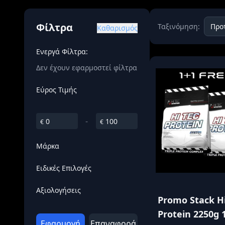
Όγκου
Διεγερτι
Φίλτρα
Ταξινόμηση:
Καθαρισμός
Τεστοστ
Ενεργά Φίλτρα:
Δεν έχουν εφαρμοστεί φίλτρα
Εύρος Τιμής
-
€
€
Μάρκα
Ειδικές Επιλογές
Αξιολογήσεις
Promo Stack H
Protein 2250g 
Εφαρμογή
Επαναφορά