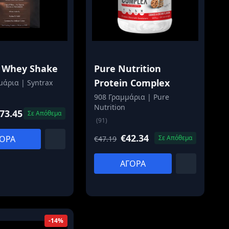
x Whey Shake
Pure Nutrition
Protein Complex
μάρια | Syntrax
908 Γραμμάρια | Pure
Nutrition
73.45
Σε Απόθεμα
(91)
€42.34
ΟΡΑ
Σε Απόθεμα
€47.19
ΑΓΟΡΑ
-14%