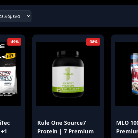
κά
ερόνης
Προβολή όλων των αποτελεσμάτων
-49%
-38%
iTec
Rule One Source7
MLO 10
1+1
Protein | 7 Premium
Premiu