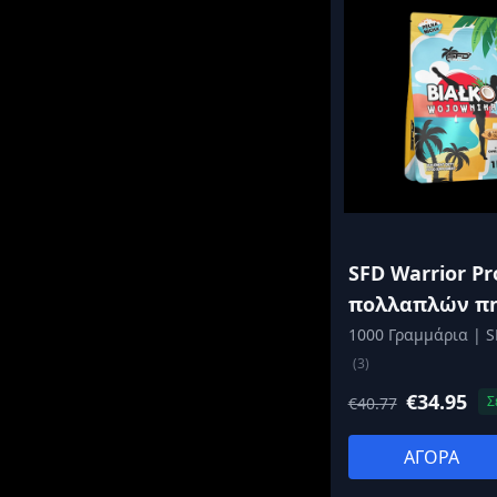
SFD Warrior Pro
πολλαπλών π
1000 Γραμμάρια | S
(3)
€34.95
Σ
€40.77
ΑΓΟΡΑ