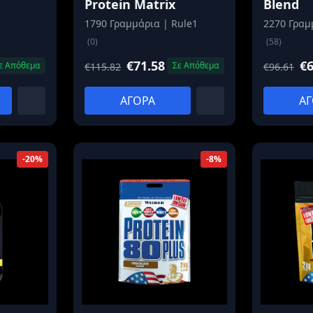
Protein Matrix
Blend
1790 Γραμμάρια | Rule1
2270 Γραμ
(0)
(58)
€71.58
€6
ε Απόθεμα
Σε Απόθεμα
€115.82
€96.61
ΑΓΟΡΑ
ΑΓ
-20%
-8%