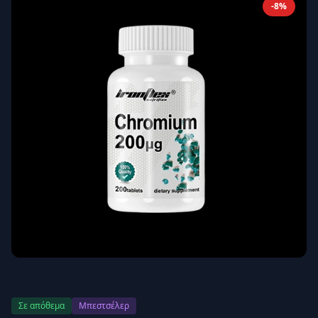
-8%
Απομνημόνευση
Ξεχάσατε τον κωδικό σας;
Σύνδεση
Δεν έχετε λογαριασμό;
Εγγραφείτε εδώ
Επιστροφή
Ασφαλής σύνδεση
Σε απόθεμα
Μπεστσέλερ