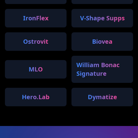
IronFlex
V-Shape Supps
Ostrovit
Biovea
William Bonac
MLO
Signature
Hero.Lab
Dymatize