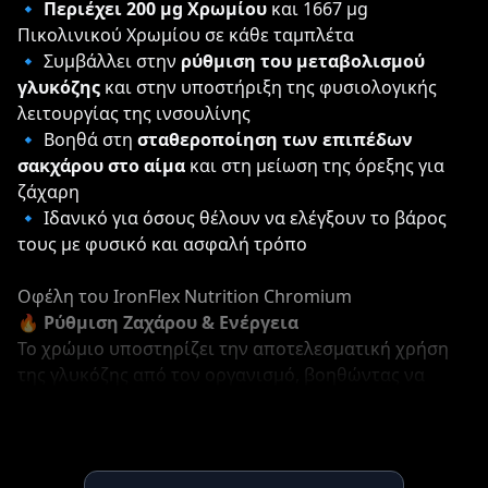
🔹
Περιέχει 200 μg Χρωμίου
και 1667 μg
Πικολινικού Χρωμίου σε κάθε ταμπλέτα
🔹 Συμβάλλει στην
ρύθμιση του μεταβολισμού
γλυκόζης
και στην υποστήριξη της φυσιολογικής
λειτουργίας της ινσουλίνης
🔹 Βοηθά στη
σταθεροποίηση των επιπέδων
σακχάρου στο αίμα
και στη μείωση της όρεξης για
ζάχαρη
🔹 Ιδανικό για όσους θέλουν να ελέγξουν το βάρος
τους με φυσικό και ασφαλή τρόπο
Οφέλη του IronFlex Nutrition Chromium
🔥
Ρύθμιση Ζαχάρου & Ενέργεια
Το χρώμιο υποστηρίζει την αποτελεσματική χρήση
της γλυκόζης από τον οργανισμό, βοηθώντας να
νιώθετε ενεργητικοί όλη μέρα χωρίς απότομες
αυξομειώσεις στην ενέργεια.
⚖️
Υποστήριξη Αδυνατίσματος
Μειώνει την επιθυμία για γλυκά και βοηθά στη