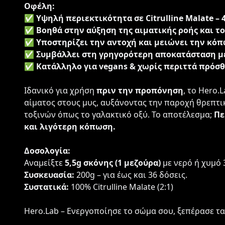
Οφέλη:
✅
Υψηλή περιεκτικότητα σε Citrulline Malate –
✅
Βοηθά στην αύξηση της αιματικής ροής και τ
✅
Υποστηρίζει την αντοχή και μειώνει την κό
✅
Συμβάλλει στη γρηγορότερη αποκατάσταση μ
✅
Κατάλληλο για vegans & χωρίς περιττά πρόσ
Ιδανικό για χρήση
πριν την προπόνηση
, το Hero.
αίματος στους μυς, αυξάνοντας την παροχή θρεπτ
τοξινών όπως το γαλακτικό οξύ. Το αποτέλεσμα;
Πε
και λιγότερη κόπωση.
Δοσολογία:
Αναμείξτε
5,5g σκόνης (1 μεζούρα)
με νερό ή χυμό 
Συσκευασία:
200g – για έως και 36 δόσεις.
Συστατικά:
100% Citrulline Malate (2:1)
Hero.Lab – Ενεργοποίησε το σώμα σου, ξεπέρασε τα