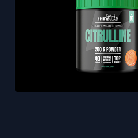
Όγκου
Διεγερτι
Τεστοστ
Επιστρ