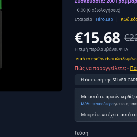
Συσκευασία: 200 Γραμμάρ
Σύνδεση
0.00
(
0
αξιολογήσεις)
κά
|
Εταιρεία:
Hiro.Lab
Κωδικός
Δεν έχετε λογαριασμό;
Εγγραφείτε εδώ
ερόνης
€15.68
€2
Προβολή όλων των αποτελεσμάτων
οφή
Ασφαλ
Η τιμή περιλαμβάνει ΦΠΑ
Αυτό το προϊόν είναι κλειδωμένο
Πώς να παραγγείλετε; -
Πα
Η έκπτωση της SILVER CAR
Με αυτό το προϊόν κερδίζε
Μάθε περισσότερα
για τους πόν
Μπορείτε να έχετε αυτό τ
Γεύση