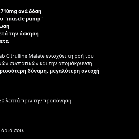
 4710mg ανά δόση
ου "muscle pump"
πωση
ετά την άσκηση
θετα
Lab Citrulline Malate ενισχύει τη ροή του
ικών συστατικών και την απομάκρυνση
ρισσότερη δύναμη, μεγαλύτερη αντοχή
30 λεπτά πριν την προπόνηση.
 όριά σου.