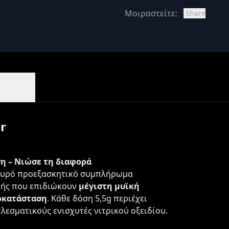
Μοιραστείτε:
Share
εις (0)
r
η – Νιώσε τη διαφορά
σχυρό προεξασκητικό συμπλήρωμα
ικής που επιδιώκουν
μέγιστη μυϊκή
οκατάσταση
. Κάθε δόση 5,5g περιέχει
ελεσματικούς ενισχυτές νιτρικού οξειδίου.