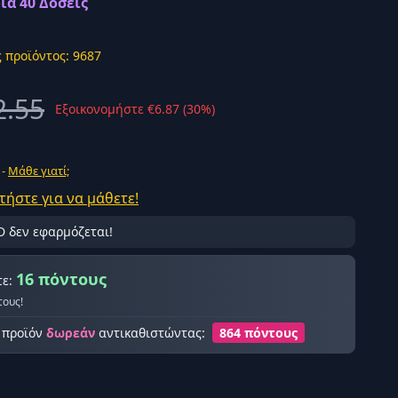
ια 40 Δόσεις
 προϊόντος: 9687
2.55
Εξοικονομήστε €6.87 (30%)
ής σύνδεση
 -
Μάθε γιατί;
τήστε για να μάθετε!
D δεν εφαρμόζεται!
16 πόντους
τε:
τους!
ο προϊόν
δωρεάν
αντικαθιστώντας:
864 πόντους