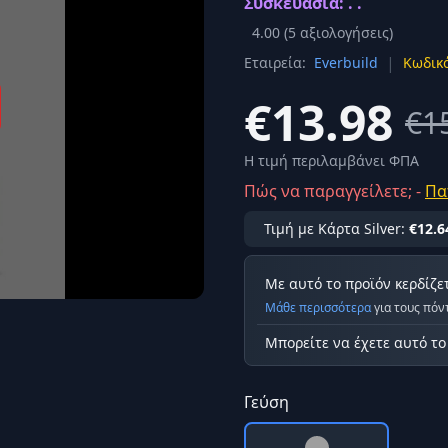
Συσκευασία: . .
Σύνδεση
4.00
(
5
αξιολογήσεις)
κά
|
Εταιρεία:
Everbuild
Κωδικό
Δεν έχετε λογαριασμό;
Εγγραφείτε εδώ
ερόνης
€13.98
€1
Προβολή όλων των αποτελεσμάτων
οφή
Ασφαλ
Η τιμή περιλαμβάνει ΦΠΑ
Πώς να παραγγείλετε; -
Πα
Τιμή με Κάρτα Silver:
€12.6
Με αυτό το προϊόν κερδίζε
Μάθε περισσότερα
για τους πόν
Μπορείτε να έχετε αυτό τ
Γεύση