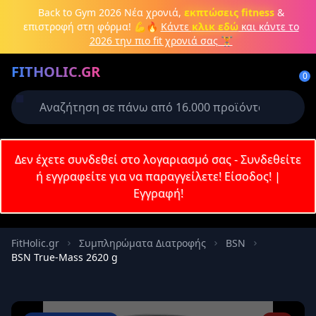
Μετάβαση στο κύριο περιεχόμενο
Back to Gym 2026
Νέα χρονιά,
εκπτώσεις fitness
&
επιστροφή στη φόρμα! 💪🔥
Κάντε
κλικ εδώ
και κάντε το
2026 την πιο fit χρονιά σας 🏋️
Δημιουργήστε λογαριασμό ή
FITHOLIC.GR
συνδεθείτε
0
Απαιτείται για την ολοκλήρωση της
παραγγελίας σας
Σύνδεση
Δεν έχετε συνδεθεί στο λογαριασμό σας - Συνδεθείτε
Εγγραφή
Πρωτεΐνες
Pre-Workout
Aμινοξέα
Καύση λίπους
ή εγγραφείτε για να παραγγείλετε!
Είσοδος!
|
Εγγραφή!
Email
FitHolic.gr
Συμπληρώματα Διατροφής
BSN
BSN True-Mass 2620 g
Κωδικός