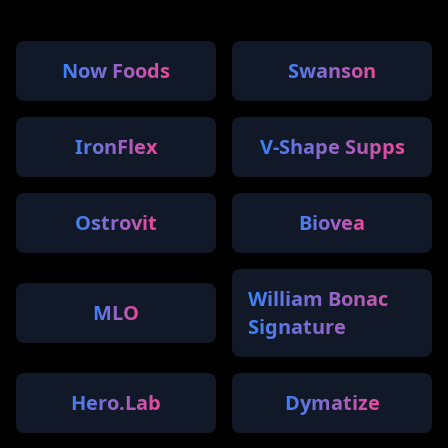
Now Foods
Swanson
IronFlex
V-Shape Supps
Ostrovit
Biovea
William Bonac
MLO
Signature
Hero.Lab
Dymatize