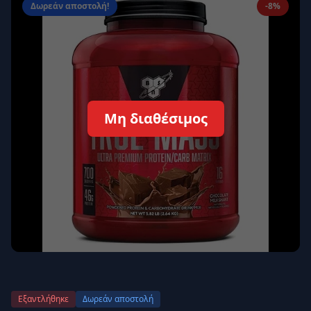
Δωρεάν αποστολή!
-8%
Απομνημόνευση
Ξεχάσατε τον κωδικό σας;
Σύνδεση
Δεν έχετε λογαριασμό;
Εγγραφείτε εδώ
Μη διαθέσιμος
Επιστροφή
Ασφαλής σύνδεση
Εξαντλήθηκε
Δωρεάν αποστολή