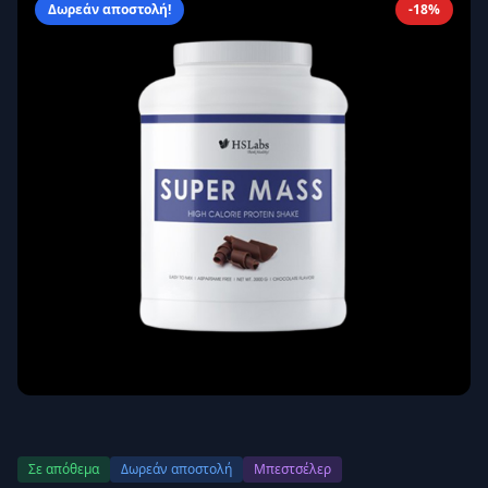
Δωρεάν αποστολή!
-18%
Απομνημόνευση
Ξεχάσατε τον κωδικό σας;
Σύνδεση
Δεν έχετε λογαριασμό;
Εγγραφείτε εδώ
Επιστροφή
Ασφαλής σύνδεση
Σε απόθεμα
Δωρεάν αποστολή
Μπεστσέλερ