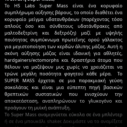
Το HS Labs Super Mass είναι ένα κορυφαίο
συμπλήρωμα αύξησης βάρους, το οποίο διαθέτει ένα
κορυφαίο μείγμα υδατανθράκων (παρέχοντας τόσο
απλούς όσο και σύνθετους υδατάνθρακες από
μαλτοδεξτρίνη και δεξτρόζη) μαζί με υψηλής
ποιότητας συμπύκνωμα πρωτεΐνης ορού γάλακτος
για μεγιστοποίηση των κερδών άλιπης μάζας. Αυτή η
σκόνη αύξησης μάζας είναι ιδανική για αθλητές,
hardgainers/ectomorphs και δραστήρια άτομα που
θέλουν να μαζέψουν μυς χωρίς να χρειάζεται να
τρώνε μεγάλη ποσότητα φαγητού κάθε μέρα. Το
SUPER MASS έρχεται σε μια παρακμιακή γεύση
σοκολάτας και είναι μια εύπεπτη πηγή βασικών
θρεπτικών συστατικών που ενισχύουν την
αποκατάσταση, αναπληρώνουν το γλυκογόνο και
προάγουν τη μυϊκή ανάπτυξη.
Το Super Mass αναμιγνύεται εύκολα σε ένα μπλέντερ
ή σε ένα μπουκάλι shaker. Δοκιμάστε να το αναμίξετε