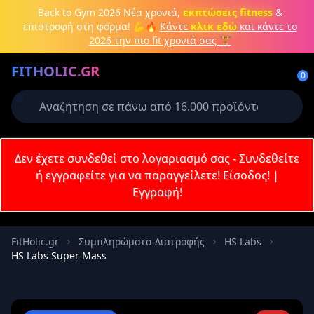
Μετάβαση στο κύριο περιεχόμενο
Back to Gym 2026
Νέα χρονιά,
εκπτώσεις fitness
&
επιστροφή στη φόρμα! 💪🔥
Κάντε
κλικ εδώ
και κάντε το
2026 την πιο fit χρονιά σας 🏋️
Δημιουργήστε λογαριασμό ή
FITHOLIC.GR
συνδεθείτε
0
Απαιτείται για την ολοκλήρωση της
παραγγελίας σας
Σύνδεση
Δεν έχετε συνδεθεί στο λογαριασμό σας - Συνδεθείτε
Εγγραφή
Πρωτεΐνες
Pre-Workout
Aμινοξέα
Καύση λίπους
ή εγγραφείτε για να παραγγείλετε!
Είσοδος!
|
Εγγραφή!
Email
FitHolic.gr
Συμπληρώματα Διατροφής
HS Labs
HS Labs Super Mass
Κωδικός