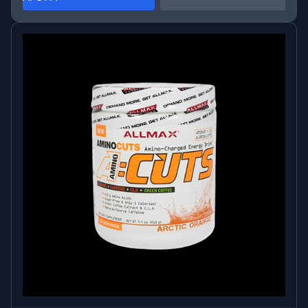
πρωτεΐνης είτε υδατανθράκων από μόνες τους
(ειδικά μετά από προπόνηση με αντιστάσεις).1
Πρωταρχικά οφέλη του SUPER MASS:
Ιδανικό για άτομα που επιθυμούν να κερδίσουν
βάρος και να συσσωρεύσουν άλιπη μάζα
Αυξάνει την αναβολική απόκριση (και το χρόνο
αποκατάστασης) μετά από έντονη άσκηση
Περιέχει συμπύκνωμα πρωτεΐνης ορού γάλακτος και
ινσουλινογόνους υδατάνθρακες για την προώθηση
της μυϊκής οικοδόμησης και της αναπλήρωσης του
γλυκογόνου
Έρχεται σε νόστιμη γεύση σοκολάτας και
αναμιγνύεται εύκολα
Εύκολη πηγή θερμίδων και απλή στην πέψη
Τι κάνει το HS Labs Super Mass το καλύτερο
συμπλήρωμα μαζικής αύξησης στην αγορά;