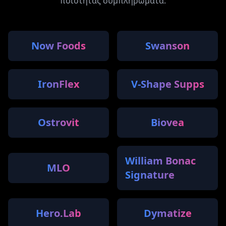
ποιότητας συμπληρώματα.
Now Foods
Swanson
IronFlex
V-Shape Supps
Ostrovit
Biovea
William Bonac
MLO
Signature
Hero.Lab
Dymatize