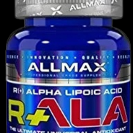
ικά όταν καταναλώνετε τουλάχιστον μία
η με αντιστάσεις. Ορισμένοι προτιμούν να
πόνησής τους, που είναι ένας πολύ καλός
αποδίδουν με τον καλύτερο δυνατό τρόπο