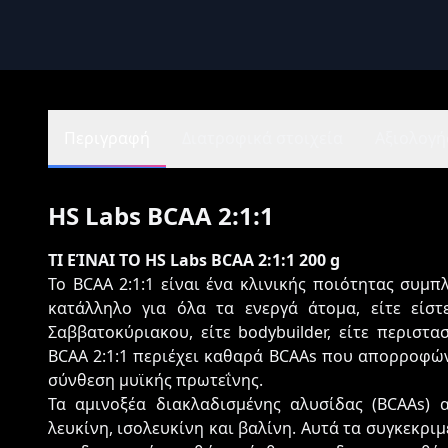
Περιγραφή
Διατροφικά στοιχεία
Αξιολογήσ
HS Labs BCAA 2:1:1
ΤΙ ΕΊΝΑΙ ΤΟ HS Labs BCAA 2:1:1 200 g
Το BCAA 2:1:1 είναι ένα κλινικής ποιότητας συ
κατάλληλο για όλα τα ενεργά άτομα, είτε είστ
Σαββατοκύριακου, είτε bodybuilder, είτε περιστ
BCAA 2:1:1 περιέχει καθαρά BCAAs που απορροφών
σύνθεση μυϊκής πρωτεΐνης.
Τα αμινοξέα διακλαδισμένης αλυσίδας (BCAAs) 
λευκίνη, ισολευκίνη και βαλίνη. Αυτά τα συγκεκρι