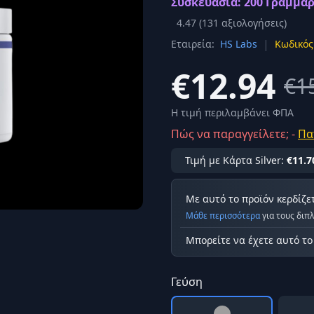
Συσκευασία: 200 Γραμμάρ
Σύνδεση
4.47
(
131
αξιολογήσεις)
κά
|
Εταιρεία:
HS Labs
Κωδικός
Δεν έχετε λογαριασμό;
Εγγραφείτε εδώ
ερόνης
€12.94
€1
Προβολή όλων των αποτελεσμάτων
οφή
Ασφαλ
Η τιμή περιλαμβάνει ΦΠΑ
Πώς να παραγγείλετε; -
Πα
Τιμή με Κάρτα Silver:
€11.7
Με αυτό το προϊόν κερδίζε
Μάθε περισσότερα
για τους διπ
Μπορείτε να έχετε αυτό τ
Γεύση