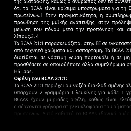
της διατροφής, καθώς ο άνθρωπος δεν τα συνθέτ
ότι τα BCAA είναι κρίσιμα υποστρώματα για τη 
πρωτεϊνών.1 Στην πραγματικότητα, η συμπληρω
προώθηση της μυϊκής ανάπτυξης, στην πρόληψη
μείωση του πόνου μετά την προπόνηση και α
λίπους.3, 4
Το BCAA 2:1:1 παρασκευάζεται στην ΕΕ σε εγκαταστ
από τεχνητά χρώματα και ασπαρτάμη. Το BCAA 2:1
διατίθεται σε νόστιμη γεύση πορτοκάλι ή σε μ
προσθέσετε σε οποιοδήποτε άλλο συμπλήρωμα σε
HS Labs.
Οφέλη του BCAA 2:1:1:
Το BCAA 2:1:1 περιέχει αμινοξέα διακλαδισμένης αλ
υπάρχουν 2 γραμμάρια L-λευκίνης για κάθε 1 γρ
BCAAs έχουν μυριάδες οφέλη, καθώς είναι ελε
εισέρχονται γρήγορα στην κυκλοφορία του αίματο
πρωτεϊνών. Αυτό καθιστά τα BCAAs ιδανικά αμέσω
έντονη άσκηση, ιδιαίτερα την προπόνηση με αντισ