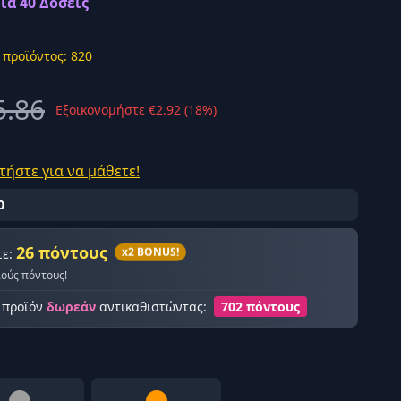
ια 40 Δόσεις
 προϊόντος: 820
5.86
Εξοικονομήστε €2.92 (18%)
ής σύνδεση
τήστε για να μάθετε!
0
26 πόντους
x2 BONUS!
τε:
λούς πόντους!
ο προϊόν
δωρεάν
αντικαθιστώντας:
702 πόντους