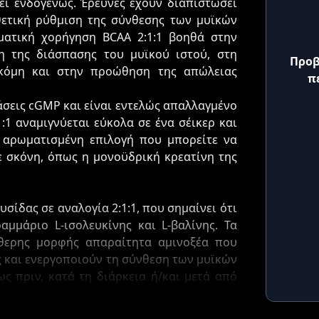
ει ενδογενώς. Έρευνες έχουν διαπιστώσει
θετική ρύθμιση της σύνθεσης των μυϊκών
ματική χορήγηση BCAA 2:1:1 βοηθά στην
 της διάσπασης του μυϊκού ιστού, στη
Προβ
κόμη και στην προώθηση της απώλειας
π
άσεις cGMP και είναι εντελώς απαλλαγμένο
:1 αναμιγνύεται εύκολα σε ένα σέικερ και
η αρωματισμένη επιλογή που μπορείτε να
 σκόνη, όπως η μονοϋδρική κρεατίνη της
υσίδας σε αναλογία 2:1:1, που σημαίνει ότι
αμμάριο L-ισολευκίνης και L-βαλίνης. Τα
ύθερης μορφής απαραίτητα αμινοξέα που
ς και ενεργοποιούν τη σύνθεση των μυϊκών
ς πριν, κατά τη διάρκεια ή/και μετά από
τάσεις.