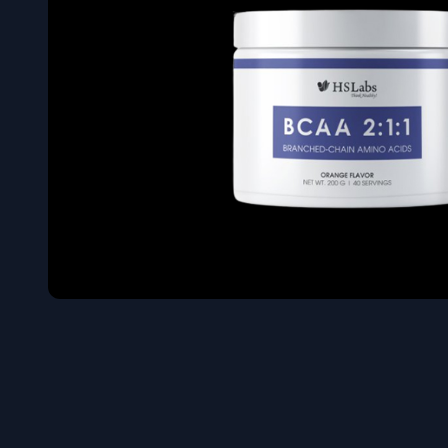
Όγκου
Διεγερτι
Τεστοστ
Επιστρ