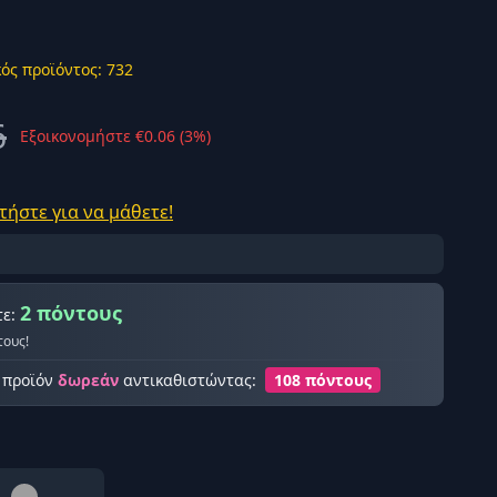
ός προϊόντος: 732
6
Εξοικονομήστε €0.06 (3%)
ής σύνδεση
τήστε για να μάθετε!
2 πόντους
τε:
τους!
ο προϊόν
δωρεάν
αντικαθιστώντας:
108 πόντους