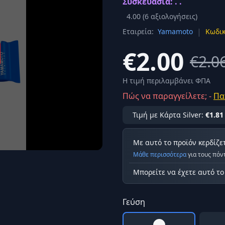
Συσκευασία: . .
Σύνδεση
4.00
(
6
αξιολογήσεις)
κά
|
Εταιρεία:
Yamamoto
Κωδικ
Δεν έχετε λογαριασμό;
Εγγραφείτε εδώ
ερόνης
€2.00
€2.0
Προβολή όλων των αποτελεσμάτων
οφή
Ασφαλ
Η τιμή περιλαμβάνει ΦΠΑ
Πώς να παραγγείλετε; -
Πα
Τιμή με Κάρτα Silver:
€1.81
Με αυτό το προϊόν κερδίζε
Μάθε περισσότερα
για τους πόν
Μπορείτε να έχετε αυτό τ
Γεύση