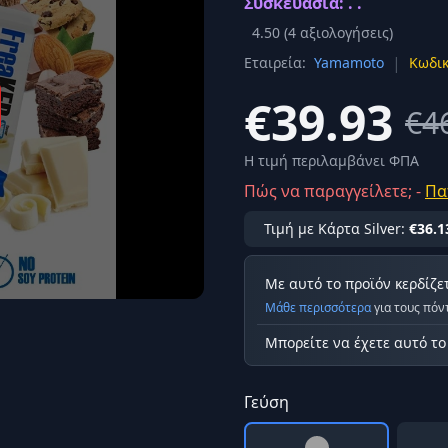
Συσκευασία: . .
Σύνδεση
4.50
(
4
αξιολογήσεις)
κά
|
Εταιρεία:
Yamamoto
Κωδικ
Δεν έχετε λογαριασμό;
Εγγραφείτε εδώ
ερόνης
€39.93
€4
Προβολή όλων των αποτελεσμάτων
οφή
Ασφαλ
Η τιμή περιλαμβάνει ΦΠΑ
Πώς να παραγγείλετε; -
Πα
Τιμή με Κάρτα Silver:
€36.1
Με αυτό το προϊόν κερδίζε
Μάθε περισσότερα
για τους πόν
Μπορείτε να έχετε αυτό τ
Γεύση