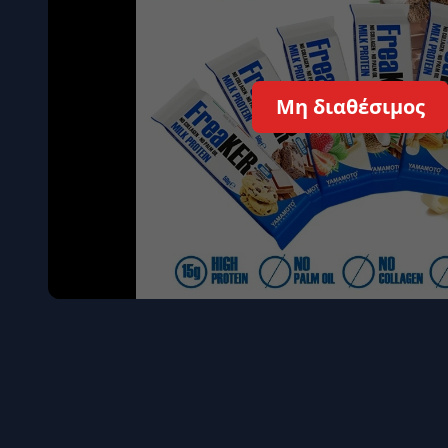
Όγκου
Διεγερτι
Τεστοστ
Μη διαθέσιμος
Επιστρ