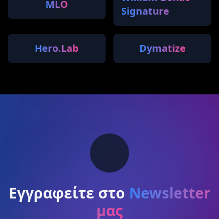
MLO
Signature
Hero.Lab
Dymatize
Εγγραφείτε στο
Newsletter
μας