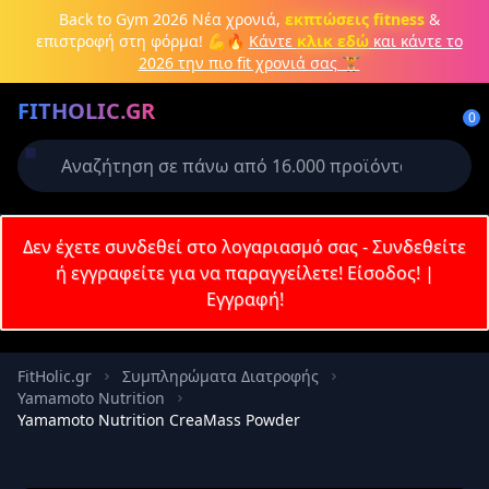
Μετάβαση στο κύριο περιεχόμενο
Back to Gym 2026
Νέα χρονιά,
εκπτώσεις fitness
&
επιστροφή στη φόρμα! 💪🔥
Κάντε
κλικ εδώ
και κάντε το
2026 την πιο fit χρονιά σας 🏋️
Δημιουργήστε λογαριασμό ή
FITHOLIC.GR
συνδεθείτε
0
Απαιτείται για την ολοκλήρωση της
παραγγελίας σας
Σύνδεση
Δεν έχετε συνδεθεί στο λογαριασμό σας - Συνδεθείτε
Εγγραφή
Πρωτεΐνες
Pre-Workout
Aμινοξέα
Καύση λίπους
ή εγγραφείτε για να παραγγείλετε!
Είσοδος!
|
Εγγραφή!
Email
FitHolic.gr
Συμπληρώματα Διατροφής
Yamamoto Nutrition
Κωδικός
Yamamoto Nutrition CreaMass Powder