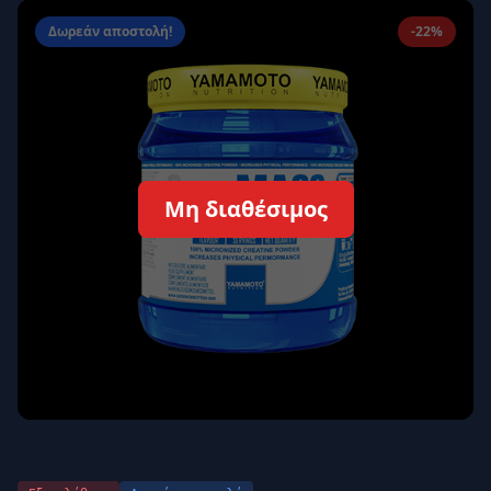
Απομνημόνευση
Ξεχάσατε τον κωδικό σας;
Δωρεάν αποστολή!
-22%
Σύνδεση
Δεν έχετε λογαριασμό;
Εγγραφείτε εδώ
Επιστροφή
Ασφαλής σύνδεση
Μη διαθέσιμος