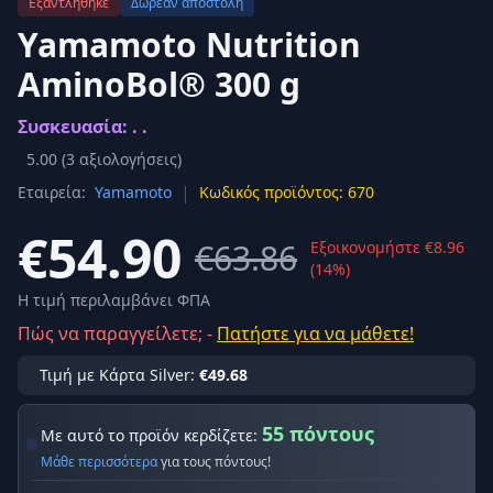
Εξαντλήθηκε
Δωρεάν αποστολή
Yamamoto Nutrition
AminoBol® 300 g
Συσκευασία: . .
5.00
(
3
αξιολογήσεις)
|
Εταιρεία:
Yamamoto
Κωδικός προϊόντος: 670
€54.90
€63.86
Εξοικονομήστε €8.96
(14%)
Η τιμή περιλαμβάνει ΦΠΑ
Πώς να παραγγείλετε; -
Πατήστε για να μάθετε!
Τιμή με Κάρτα Silver:
€49.68
55 πόντους
Με αυτό το προϊόν κερδίζετε:
Μάθε περισσότερα
για τους πόντους!