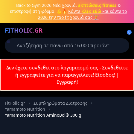
Μετάβαση στο κύριο περιεχόμενο
Back to Gym 2026
Νέα χρονιά,
εκπτώσεις fitness
&
επιστροφή στη φόρμα! 💪🔥
Κάντε
κλικ εδώ
και κάντε το
2026 την πιο fit χρονιά σας 🏋️
Δημιουργήστε λογαριασμό ή
FITHOLIC.GR
συνδεθείτε
0
Απαιτείται για την ολοκλήρωση της
παραγγελίας σας
Σύνδεση
Δεν έχετε συνδεθεί στο λογαριασμό σας - Συνδεθείτε
Εγγραφή
Πρωτεΐνες
Pre-Workout
Aμινοξέα
Καύση λίπους
ή εγγραφείτε για να παραγγείλετε!
Είσοδος!
|
Εγγραφή!
Email
FitHolic.gr
Συμπληρώματα Διατροφής
Yamamoto Nutrition
Κωδικός
Yamamoto Nutrition AminoBol® 300 g