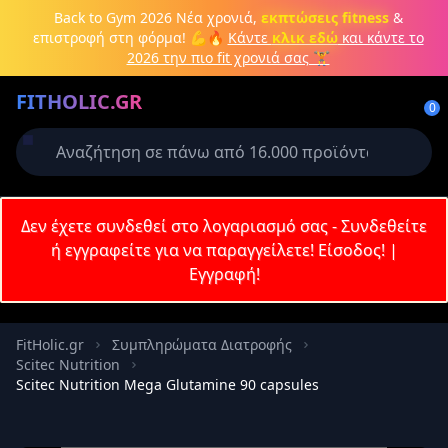
Μετάβαση στο κύριο περιεχόμενο
Back to Gym 2026
Νέα χρονιά,
εκπτώσεις fitness
&
επιστροφή στη φόρμα! 💪🔥
Κάντε
κλικ εδώ
και κάντε το
2026 την πιο fit χρονιά σας 🏋️
Δημιουργήστε λογαριασμό ή
FITHOLIC.GR
συνδεθείτε
0
Απαιτείται για την ολοκλήρωση της
παραγγελίας σας
Σύνδεση
Δεν έχετε συνδεθεί στο λογαριασμό σας - Συνδεθείτε
Εγγραφή
Πρωτεΐνες
Pre-Workout
Aμινοξέα
Καύση λίπους
ή εγγραφείτε για να παραγγείλετε!
Είσοδος!
|
Εγγραφή!
Email
FitHolic.gr
Συμπληρώματα Διατροφής
Scitec Nutrition
Κωδικός
Scitec Nutrition Mega Glutamine 90 capsules