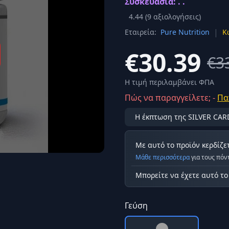
Συσκευασία: . .
Σύνδεση
4.44
(
9
αξιολογήσεις)
κά
|
Εταιρεία:
Pure Nutrition
Κ
Δεν έχετε λογαριασμό;
Εγγραφείτε εδώ
ερόνης
€30.39
€3
Προβολή όλων των αποτελεσμάτων
οφή
Ασφαλ
Η τιμή περιλαμβάνει ΦΠΑ
Πώς να παραγγείλετε; -
Πα
Η έκπτωση της SILVER CAR
Με αυτό το προϊόν κερδίζε
Μάθε περισσότερα
για τους πόν
Μπορείτε να έχετε αυτό τ
Γεύση