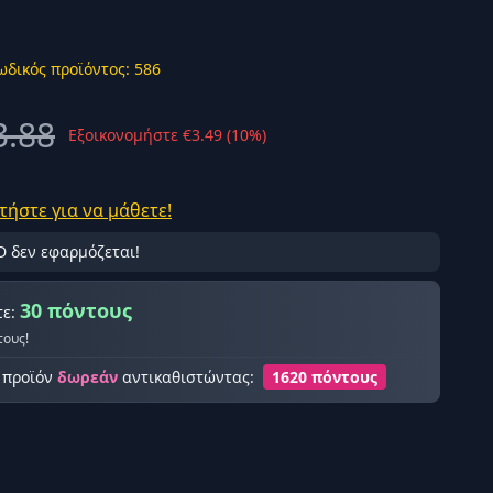
ωδικός προϊόντος: 586
3.88
Εξοικονομήστε €3.49 (10%)
ής σύνδεση
τήστε για να μάθετε!
D δεν εφαρμόζεται!
30 πόντους
τε:
τους!
ο προϊόν
δωρεάν
αντικαθιστώντας:
1620 πόντους