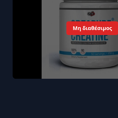
Όγκου
Διεγερτι
Τεστοστ
Μη διαθέσιμος
Επιστρ