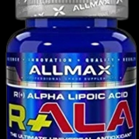
πιστοποιημένες εγκαταστάσεις cGMP στη
ρεατίνης υψηλής ποιότητας στον κόσμο. Η
κρεατίνης μας είναι απαλλαγμένη από