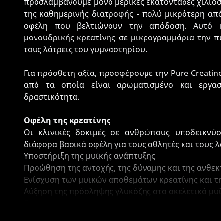
προσλαμβάνουμε μόνο μερικές εκατοντάδες χιλιοσ
της καθημερινής διατροφής - πολύ μικρότερη απ
οφέλη που βελτιώνουν την απόδοση. Αυτό 
μονοϋδρικής κρεατίνης σε μικρογραμμάρια την πι
τους λάτρεις του γυμναστηρίου.
Για πρόσθετη αξία, προσφέρουμε την Pure Creatine 
από τα οποία είναι αρωματισμένο και εργασ
δραστικότητα.
Οφέλη της κρεατίνης
Οι κλινικές δοκιμές σε ανθρώπους υποδεικνύο
διάφορα βασικά οφέλη για τους αθλητές και τους 
Υποστήριξη της μυϊκής ανάπτυξης
Προώθηση της αντοχής, της δύναμης και της ανθεκ
Ενίσχυση των μυϊκών αποθεμάτων κρεατίνης και τη
Αύξηση της πρόσληψης γλυκόζης στο σκελετικό μυϊ
Ενίσχυση της αποκατάστασης μετά την προπόνηση