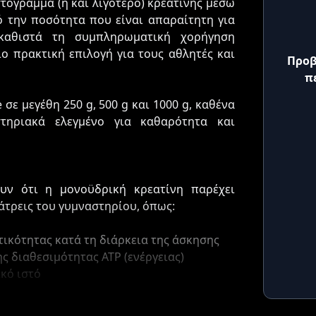
τόγραμμα (ή και λιγότερο) κρεατίνης μέσω
ό την ποσότητα που είναι απαραίτητη για
καθιστά τη συμπληρωματική χορήγηση
ο πρακτική επιλογή για τους αθλητές και
Προβ
π
σε μεγέθη 250 g, 500 g και 1000 g, καθένα
τηριακά ελεγμένο για καθαρότητα και
υν ότι η μονοϋδρική κρεατίνη παρέχει
λάτρεις του γυμναστηρίου, όπως:
τικότητας κατά τη διάρκεια της άσκησης
ς διαθεσιμότητας ATP (ενέργειας)
κό ιστό