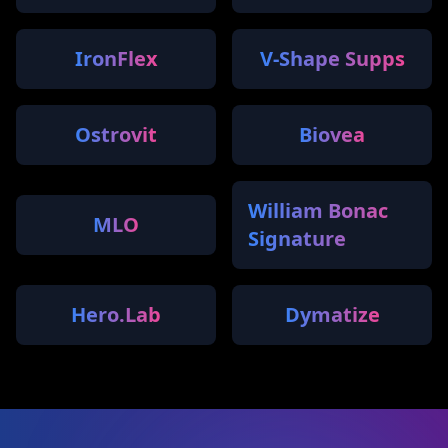
IronFlex
V-Shape Supps
Ostrovit
Biovea
William Bonac
MLO
Signature
Hero.Lab
Dymatize