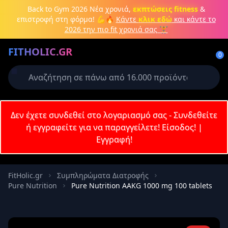
Μετάβαση στο κύριο περιεχόμενο
Back to Gym 2026
Νέα χρονιά,
εκπτώσεις fitness
&
επιστροφή στη φόρμα! 💪🔥
Κάντε
κλικ εδώ
και κάντε το
2026 την πιο fit χρονιά σας 🏋️
Δημιουργήστε λογαριασμό ή
FITHOLIC.GR
συνδεθείτε
0
Απαιτείται για την ολοκλήρωση της
παραγγελίας σας
Σύνδεση
Δεν έχετε συνδεθεί στο λογαριασμό σας - Συνδεθείτε
Εγγραφή
Πρωτεΐνες
Pre-Workout
Aμινοξέα
Καύση λίπους
ή εγγραφείτε για να παραγγείλετε!
Είσοδος!
|
Εγγραφή!
Email
FitHolic.gr
Συμπληρώματα Διατροφής
Pure Nutrition
Pure Nutrition AAKG 1000 mg 100 tablets
Κωδικός