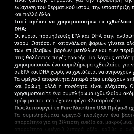
είναι ζωτικής σημασίας για την προώθηση της 
ενίσχυση του δερματικού ιστού, την υποστήριξη 
και πολλά άλλα.
Γιατί πρέπει να χρησιμοποιήσω το ιχθυέλαιο Ω
DHA;
Οι κύριοι προμηθευτές EPA και DHA στην ανθρώπ
νερού. Ωστόσο, η κατανάλωση ψαριών γίνεται όλο
των επιβλαβών βαρέων μετάλλων και των περιβ
στις θαλάσσιες πηγές τροφής. Για λόγους απλότ
χρησιμοποιούν ένα συμπλήρωμα ιχθυελαίου για ν
σε EPA και DHA χωρίς να χρειάζεται να ανησυχούν
Τα ωμέγα-3 απαραίτητα λιπαρά οξέα υπάρχουν επ
και βρώμη, αλλά η ποσότητα είναι ελάχιστη. Ω
χρησιμοποιείτε ένα συμπλήρωμα ιχθυελαίου ακόμ
τρόφιμα που περιέχουν ωμέγα-3 λιπαρά οξέα.
Πώς λειτουργεί το Pure Nutrition USA Ωμέγα-3 ι
Τα συμπληρώματα ωμέγα-3 περιέχουν ένα βασι
απαραίτητο για τη βέλτιστη ευεξία και μακροζωία.
απαραίτητα ωμέγα-3 λιπαρά οξέα, καθώς ο ανθ