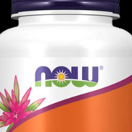
αι αρκετά δημοφιλή και είναι εδώ και
τα ωμέγα-3 ιχθυελαίου τα ίδια. Η επιλογή
αίου θα κάνει ή θα καταστρέψει τα
φαινομενικά μεγάλη περιεκτικότητα σε
και έχει ελάχιστες συγκεντρώσεις EPA και
αι μάλλον άχρηστο).
τα ωμέγα-3 ιχθυελαίου με δόσεις EPA και
ναι εξαιρετικά συμπυκνωμένο και παρέχει
ι αναλογία EPA:DHA 3:2.
 EPA που προσλαμβάνετε είναι τελικά αυτή
σετε από τη χρήση ενός συμπληρώματος
ish Oil 480 EPA/240 DHA είναι επίσης
ν οξείδωση.
240 DHA Οφέλη