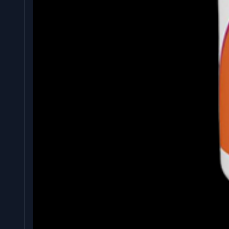
Τα οφέλη των EPA και DHA που περιέχονται στο 
EPA/240 DHA περιλαμβάνουν:
Πολύ συμπυκνωμένη πηγή EPA και DHA
Προάγουν την υγιή καρδιαγγειακή λειτουργία
Ενισχύουν το ανοσοποιητικό σύστημα
Βελτιώνουν την υγεία του εγκεφάλου και τη νόηση
Υποστηρίζουν τον υγιή ιστό του δέρματος
Υποστήριξη της σωστής σηματοδότησης ορμονών
Ενίσχυση της παραγωγής ενέργειας
Βελτίωση της ακεραιότητας και της λειτουργίας τ
Διαβάστε παρακάτω για να μάθετε περισσότερ
συμπληρώματα ωμέγα-3 ιχθυελαίου.
Προώθηση της καρδιαγγειακής λειτουργίας
Ένα από τα πιο θεραπευτικά οφέλη από τη χρή
ενίσχυση της καρδιαγγειακής σας λειτουργίας. Μελ
είναι μερικοί από τους ισχυρότερους ρυθμιστές 
των λιπιδίων του αίματος και των φλεγμονωδών 
παράγοντες κινδύνου για πράγματα όπως οι καρδια