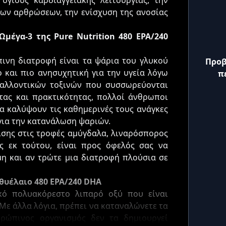
υγιούς καρδιαγγειακής λειτουργίας, την
των αρθρώσεων, την ενίσχυση της ανοσίας
μέγα-3 της Pure Nutrition 480 EPA/240
ινη διατροφή είναι τα ψάρια του γλυκού
Προβ
 και πιο ανησυχητική για την υγεία λόγω
π
αλλοντικών τοξινών που συσσωρεύονται
ητας και πρακτικότητας, πολλοί άνθρωποι
α καλύψουν τις καθημερινές τους ανάγκες
 για την κατανάλωση ψαριών.
ίσης στις τροφές αμύγδαλα, λιναρόσπορος
ς εκ τούτου, είναι προς όφελός σας να
η και αν τρώτε μια διατροφή πλούσια σε
χθυέλαιο 480 EPA/240 DHA
κό πολυακόρεστο λιπαρό οξύ που είναι
 Με άλλα λόγια, πρέπει να καταναλώνετε τα
ρώπινος οργανισμός δεν τα δημιουργεί