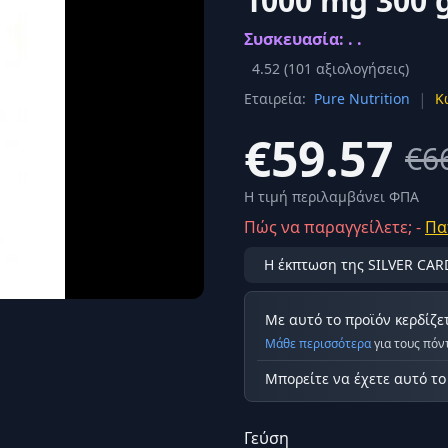
1000 mg 300 g
Σύνδεση
Συσκευασία: . .
κά
Δεν έχετε λογαριασμό;
Εγγραφείτε εδώ
ερόνης
4.52
(
101
αξιολογήσεις)
|
Εταιρεία:
Pure Nutrition
Κ
Προβολή όλων των αποτελεσμάτων
οφή
Ασφαλ
€59.57
€6
Η τιμή περιλαμβάνει ΦΠΑ
Πώς να παραγγείλετε; -
Πα
Η έκπτωση της SILVER CAR
Με αυτό το προϊόν κερδίζε
Μάθε περισσότερα
για τους πόν
Μπορείτε να έχετε αυτό τ
Γεύση