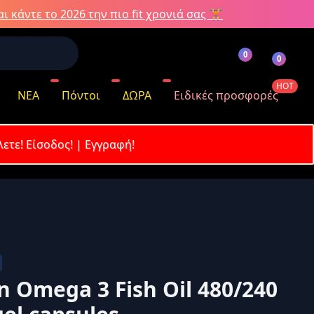
ι κάντε το 2026 την πιο fit χρονιά σας 🏋️
0
0
HOT
ΝΕΑ
Πόντοι
ΔΩΡΑ
Ειδικές προσφορές
λετε!
Είσοδος!
|
Εγγραφή!
όντων
n Omega 3 Fish Oil 480/240
κωδικό σας;