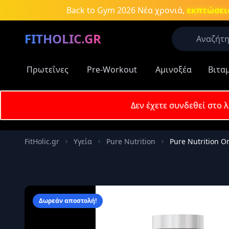
Μετάβαση στο κύριο περιεχόμενο
Back to Gym 2026
Νέα χρονιά,
εκπτώσεις
FITHOLIC.GR
Πρωτεΐνες
Pre-Workout
Αμινοξέα
Βιτα
Οι περισσό
Πρωτεΐνες
Δεν έχετε συνδεθεί στο 
Δημοφιλείς
Email
Πρωτεΐν
FitHolic.gr
Υγεία
Pure Nutrition
Pure Nutrition O
Aμινοξέ
Κωδικός
Νιτρικά
συμπλη
Καύση λ
Δωρεάν αποστολή!
Απομν
Κρεατίν
Αύξηση 