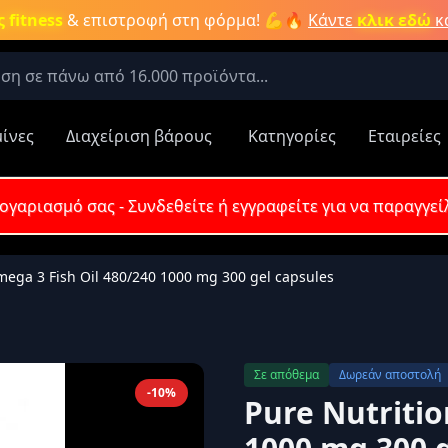
 fitness
& επιστροφή στη φόρμα! 💪🔥
Κάντε
κλικ εδώ
κα
Δημιουργήστε λογαριασμό ή συνδεθείτε
Απαιτείται για την ολοκλήρωση της παραγγελίας σας
μίνες
Διαχείριση βάρους
Κατηγορίες
Εταιρείες
τερες έψαχναν για:
Aμινοξέα
Νιτρικά συμπληρώματα
Καύση λίπους
Κρεατίνη
Σύνδεση
Εγγραφή
λογαριασμό σας - Συνδεθείτε ή εγγραφείτε για να παραγγεί
 Κατηγορίες:
Αποτελέσματα Προϊόντων:
ες
mega 3 Fish Oil 480/240 1000 mg 300 gel capsules
α
Πληκτρολογήστε για αναζήτηση προϊ
ρώματα
Σε απόθεμα
Δωρεάν αποστολή
ίπους
-10%
Pure Nutritio
ημόνευση
Ξεχάσατε τον 
η
Βάρους /