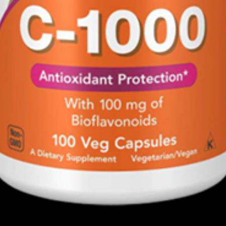
Pure Nutrition USA Omega-3 Fish Oil 480
ων αρθρώσεων
α σχετικά με την έρευνα πίσω από τα
ση ενός συμπληρώματος ωμέγα-3 είναι η
έτες δείχνουν σταθερά ότι τα DHA και EPA
της αρτηριακής πίεσης, της χοληστερόλης/
δεικτών (οι οποίοι χρησιμοποιούνται ως
κές παθήσεις).