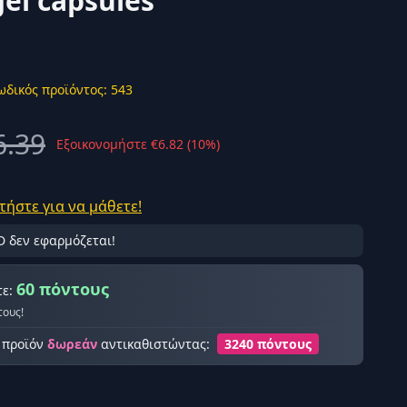
el capsules
ωδικός προϊόντος: 543
ής σύνδεση
6.39
Εξοικονομήστε €6.82 (10%)
τήστε για να μάθετε!
D δεν εφαρμόζεται!
60 πόντους
τε:
τους!
ο προϊόν
δωρεάν
αντικαθιστώντας:
3240 πόντους