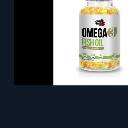
Όγκου
Διεγερτι
Τεστοστ
Επιστρ