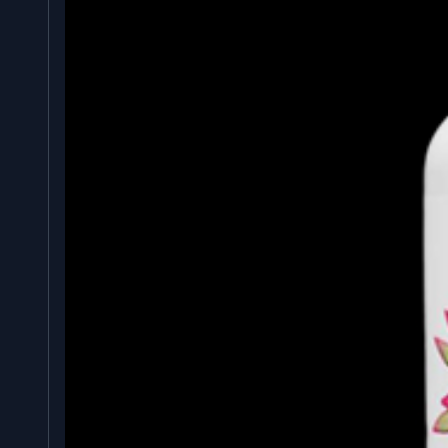
Τα συμπληρώματα ιχθυελαίου και ωμέγα-3 είν
δεκαετίες. Ωστόσο, δεν είναι όλα τα συμπληρώμα
του σωστού συμπληρώματος ωμέγα-3 ιχθυελ
αποτελέσματά σας.
Πολλά προϊόντα ωμέγα-3 ιχθυελαίου παρέχουν 
ιχθυέλαιο, αλλά το έλαιο είναι κακής ποιότητας 
DHA (αυτό καθιστά το προϊόν αναποτελεσματικό κ
Η Pure Nutrition USA προσφέρει δύο συμπληρώμα
DHA που βασίζονται σε έρευνες:
Omega-3 Fish Oil 480 EPA/240 DHA, το οποίο εί
αναλογία EPA:DHA 2:1
Και
Omega-3 Fish Oil 180 EPA/120 DHA, το οποίο παρέχε
Να έχετε πάντα κατά νου ότι η ποσότητα DHA και
που θα καθορίσει τα αποτελέσματα που θα βιώ
ιχθυελαίου. Το Pure Nutrition USA Omega-3 F
απαλλαγμένο από προσμίξεις και αντιστέκεται στη
Pure Nutrition USA Ωμέγα-3 ιχθυέλαιο 480 EPA/