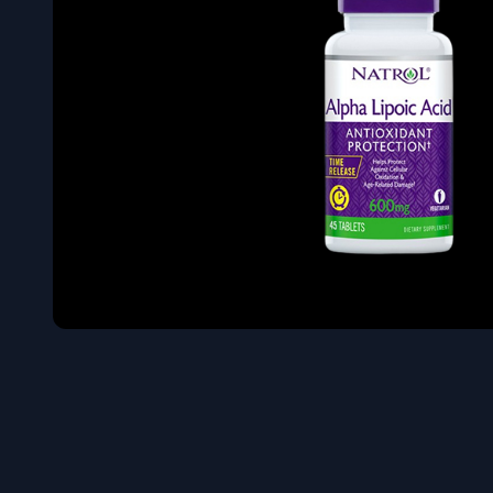
Όγκου
Διεγερτι
Τεστοστ
Επιστρ