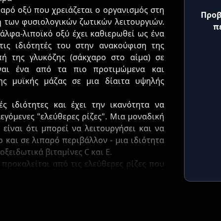
παρό οξύ που χρειάζεται ο οργανισμός στη
Προβ
η των φυσιολογικών ζωτικών λειτουργιών.
π
 άλφα-λιποϊκό οξύ έχει καθιερωθεί ως ένα
 τις ιδιότητές του στην ανακούφιση της
πή της γλυκόζης (σάκχαρο στο αίμα) σε
ίναι ένα από τα πιο προτιμώμενα και
ης μυϊκής μάζας σε μια δίαιτα υψηλής
ές ιδιότητες και έχει την ικανότητα να
λεγόμενες "ελεύθερες ρίζες". Μια μοναδική
 είναι ότι μπορεί να λειτουργήσει και να
 και σε λιπαρό περιβάλλον - μια ιδιότητα
οξειδωτικά βιταμίνες C και Ε.
 προκαλείται από τις ελεύθερες ρίζες που
 ικανότητάς του να ρυθμίζει τα επίπεδα
λικία μείωσης της ανοσίας