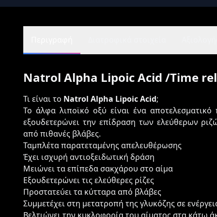
Περιγραφή
Διατροφικά στοιχεία
Αξιολογήσ
Natrol Alpha Lipoic Acid /Time r
Τι είναι το
Natrol Alpha Lipoic Acid
;
Το άλφα λιποϊκό οξύ είναι ένα αποτελεσματικό 
εξουδετερώνει την επίδραση των ελεύθερων ριζ
από πιθανές βλάβες.
Ταμπλέτα παρατεταμένης απελευθέρωσης
Έχει ισχυρή αντιοξειδωτική δράση
Μειώνει τα επίπεδα σακχάρου στο αίμα
Εξουδετερώνει τις ελεύθερες ρίζες
Προστατεύει τα κύτταρα από βλάβες
Συμμετέχει στη μετατροπή της γλυκόζης σε ενέργει
Βελτιώνει την κυκλοφορία του αίματος στα κάτω ά