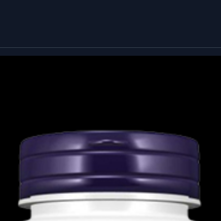
ης λόγω των βλαβερών επιδράσεων των
ρόσληψη περιέχει 600 mg άλφα λιποϊκού
ημέρα, μαζί με τα γεύματα.