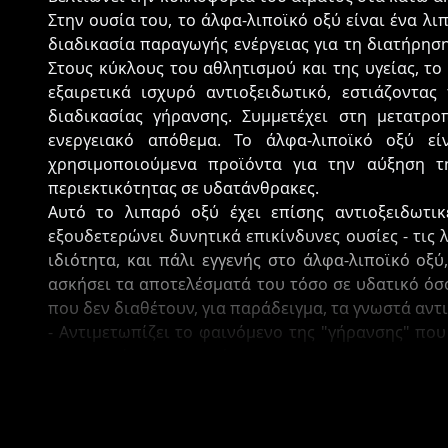
Στην ουσία του, το άλφα-λιποϊκό οξύ είναι ένα λι
διαδικασία παραγωγής ενέργειας για τη διατήρησ
Στους κύκλους του αθλητισμού και της υγείας, το
εξαιρετικά ισχυρό αντιοξειδωτικό, εστιάζοντας
διαδικασίας γήρανσης. Συμμετέχει στη μετατρο
ενεργειακό απόθεμα. Το άλφα-λιποϊκό οξύ ε
χρησιμοποιούμενα προϊόντα για την αύξηση τ
περιεκτικότητας σε υδατάνθρακες.
Αυτό το λιπαρό οξύ έχει επίσης αντιοξειδωτικ
εξουδετερώνει δυνητικά επικίνδυνες ουσίες - τις 
ιδιότητα, και πάλι εγγενής στο άλφα-λιποϊκό οξύ,
ασκήσει τα αποτελέσματά του τόσο σε υδατικό όσο
που δεν διαθέτουν, για παράδειγμα, τα γνωστά αντι
- Αντιμετωπίζει το φαινόμενο της "γήρανσης" που
συσσωρεύονται στο σώμα
- Συνιστάται σε περιπτώσεις διαβήτη λόγω της
σακχάρου στο αίμα
- Αυξάνει τα επίπεδα της προκαλούμενης από την η