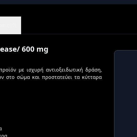
εις (9)
elease/ 600 mg
προϊόν με ισχυρή αντιοξειδωτική δράση,
ών στο σώμα και προστατεύει τα κύτταρα
α
κρα