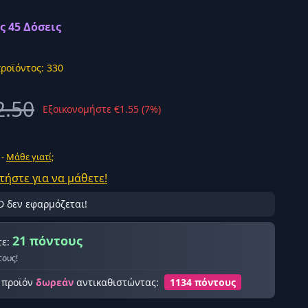
ς 45 Δόσεις
ροϊόντος: 330
ής σύνδεση
2.50
Εξοικονομήστε €1.55 (7%)
 -
Μάθε γιατί;
τήστε για να μάθετε!
D δεν εφαρμόζεται!
21 πόντους
τε:
τους!
ο προϊόν
δωρεάν
αντικαθιστώντας:
1134 πόντους