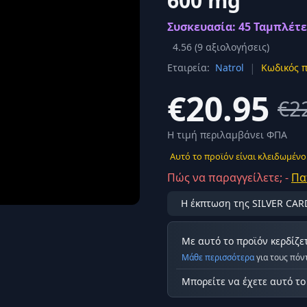
600 mg
Σύνδεση
Συσκευασία: 45 Ταμπλέτε
κά
Δεν έχετε λογαριασμό;
Εγγραφείτε εδώ
ερόνης
4.56
(
9
αξιολογήσεις)
|
Εταιρεία:
Natrol
Κωδικός π
Προβολή όλων των αποτελεσμάτων
οφή
Ασφαλ
€20.95
€2
Η τιμή περιλαμβάνει ΦΠΑ
Αυτό το προϊόν είναι κλειδωμένο
Πώς να παραγγείλετε; -
Πα
Η έκπτωση της SILVER CAR
Με αυτό το προϊόν κερδίζε
Μάθε περισσότερα
για τους πόν
Μπορείτε να έχετε αυτό τ