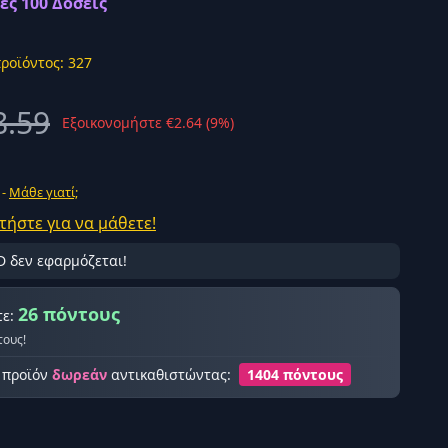
ες 100 Δόσεις
ροϊόντος: 327
8.59
Εξοικονομήστε €2.64 (9%)
ής σύνδεση
 -
Μάθε γιατί;
τήστε για να μάθετε!
D δεν εφαρμόζεται!
26 πόντους
τε:
τους!
ο προϊόν
δωρεάν
αντικαθιστώντας:
1404 πόντους