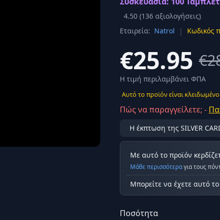
Συσκευασία: 100 Ταμπλέτ
Σύνδεση
4.50
(
136
αξιολογήσεις)
κά
|
Εταιρεία:
Natrol
Κωδικός π
Δεν έχετε λογαριασμό;
Εγγραφείτε εδώ
ερόνης
€25.95
€2
Προβολή όλων των αποτελεσμάτων
οφή
Ασφαλ
Η τιμή περιλαμβάνει ΦΠΑ
Αυτό το προϊόν είναι κλειδωμένο
Πώς να παραγγείλετε; -
Πα
Η έκπτωση της SILVER CAR
Με αυτό το προϊόν κερδίζε
Μάθε περισσότερα
για τους πόν
Μπορείτε να έχετε αυτό τ
Ποσότητα