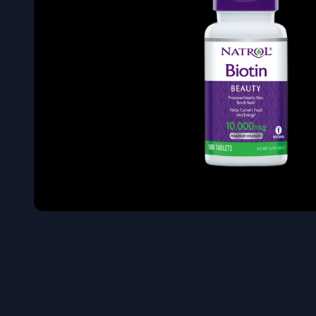
Όγκου
Διεγερτι
Τεστοστ
Επιστρ