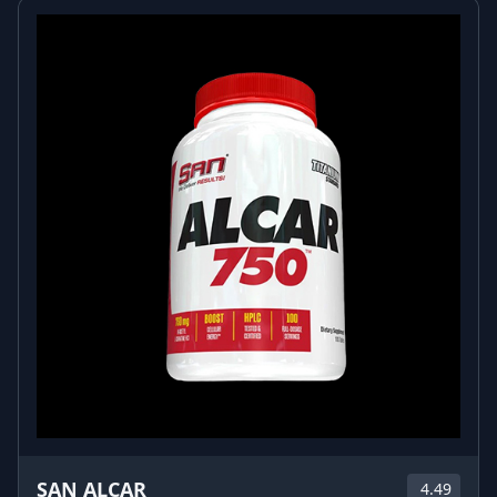
Όσοι ακολουθούν τη δίαιτα paleo ή keto
Αθλητές και γυμναστές που θέλουν μια εύπεπτη πηγή
πρωτεΐνης και κρεατίνης
Άτομα που επιθυμούν να υποστηρίξουν τα επίπεδα
κολλαγόνου τους
Όσοι θέλουν μια πηγή πρωτεΐνης με χαμηλή
περιεκτικότητα σε λακτόζη και χοληστερόλη
Συχνές ερωτήσεις
Ε: Έχω δυσανεξία στη λακτόζη, μπορώ να
χρησιμοποιήσω την πρωτεΐνη βοδινού κρέατος;
A: Η Pure Nutrition Beef Protein είναι πολύ χαμηλή σε
περιεκτικότητα σε λακτόζη και είναι κατάλληλη για
άτομα με δυσανεξία στη λακτόζη.
Ε: Είμαι αλλεργικός στο γάλα/γαλακτοκομικά,
είναι η Beef Protein κατάλληλη για μένα;
A: Ναι, αλλά αυτό το προϊόν παράγεται σε
εγκατάσταση που επεξεργάζεται ορό γάλακτος, οπότε
θα πρέπει να βεβαιωθείτε ότι δεν είστε αλλεργικοί
στα κλάσματα ορού γάλακτος του γάλακτος.
SAN ALCAR
4.49