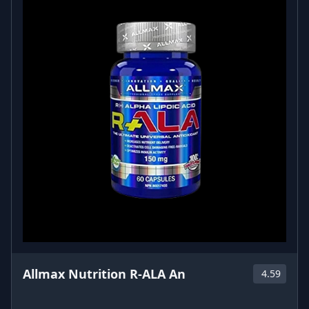
δεδομένου ότι οι πρώτοι άνθρωποι δεν είχαν
πρόσβαση στις γεωργικές εξελίξεις που έχουν οι
σύγχρονοι άνθρωποι, είναι πιθανό να κατανάλωναν
ελάχιστα δημητριακά και επεξεργασμένη ζάχαρη,
καθώς και ελάχιστα γαλακτοκομικά. Αυτό καθιστά
την πρωτεΐνη βοδινού κρέατος εξαιρετικά
κατάλληλη για όσους ακολουθούν τη δίαιτα Paleo.
Οφέλη της πρωτεΐνης βοδινού κρέατος Pure
Nutrition:
Η μοσχαρίσια πρωτεΐνη είναι μια πλήρης πρωτεΐνη
που περιέχει και τα εννέα απαραίτητα αμινοξέα που
προάγουν τη σύνθεση μυϊκής πρωτεΐνης και
αναστέλλουν τη διάσπαση της μυϊκής πρωτεΐνης.4
Ως εκ τούτου, η μοσχαρίσια πρωτεΐνη εξυπηρετεί
έναν κρίσιμο ρόλο σε άτομα που θέλουν να χτίσουν
μυς, να βελτιώσουν τη φυσική τους κατάσταση και να
βελτιώσουν τη συνολική σύνθεση του σώματος*.
Allmax Nutrition R-ALA An
4.59
Η μοσχαρίσια πρωτεΐνη περιέχει επίσης την πιο
άφθονη ποσότητα L-γλυκίνης και L-υδροξυπρολίνης