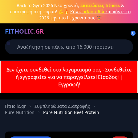
Μετάβαση στο κύριο περιεχόμενο
Back to Gym 2026
Νέα χρονιά,
εκπτώσεις fitness
&
επιστροφή στη φόρμα! 💪🔥
Κάντε
κλικ εδώ
και κάντε το
2026 την πιο fit χρονιά σας 🏋️
Δημιουργήστε λογαριασμό ή
FITHOLIC.GR
συνδεθείτε
0
Απαιτείται για την ολοκλήρωση της
παραγγελίας σας
Σύνδεση
Δεν έχετε συνδεθεί στο λογαριασμό σας - Συνδεθείτε
Εγγραφή
Πρωτεΐνες
Pre-Workout
Aμινοξέα
Καύση λίπους
ή εγγραφείτε για να παραγγείλετε!
Είσοδος!
|
Εγγραφή!
Email
FitHolic.gr
Συμπληρώματα Διατροφής
Pure Nutrition
Pure Nutrition Beef Protein
Κωδικός