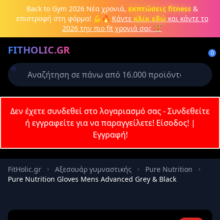
Μετάβαση στο κύριο περιεχόμενο
Back to Gym 2026
Νέα χρονιά,
εκπτώσεις fitness
&
επιστροφή στη φόρμα! 💪🔥
Κάντε
κλικ εδώ
και κάντε το
2026 την πιο fit χρονιά σας 🏋️
Δημιουργήστε λογαριασμό ή
FITHOLIC.GR
συνδεθείτε
0
Απαιτείται για την ολοκλήρωση της
παραγγελίας σας
Σύνδεση
Δεν έχετε συνδεθεί στο λογαριασμό σας - Συνδεθείτε
Εγγραφή
Πρωτεΐνες
Pre-Workout
Aμινοξέα
Καύση λίπους
ή εγγραφείτε για να παραγγείλετε!
Είσοδος!
|
Εγγραφή!
Email
FitHolic.gr
Αξεσουάρ γυμναστικής
Pure Nutrition
Pure Nutrition Gloves Mens Advanced Grey & Black
Κωδικός