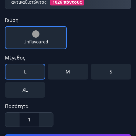
αντικαθιστώντας:
1026 πόντους
Γεύση
Unflavoured
Μέγεθος
L
M
S
XL
Ποσότητα