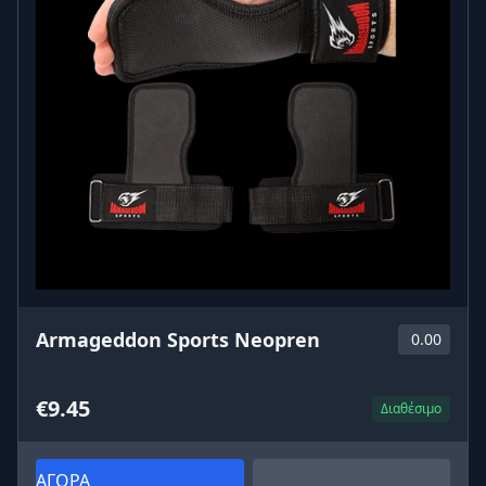
Armageddon Sports Neopren
0.00
€9.45
Διαθέσιμο
ΑΓΟΡΑ