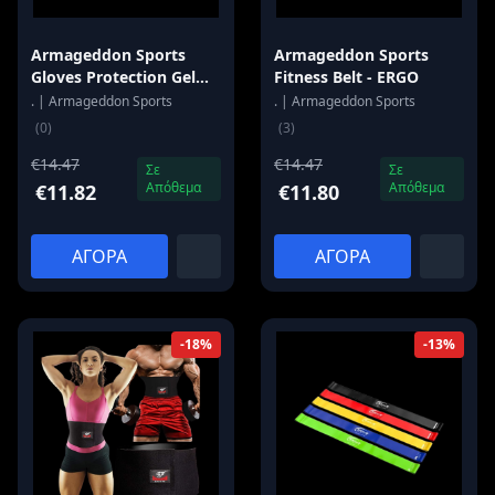
Armageddon Sports
Armageddon Sports
Gloves Protection Gel
Fitness Belt - ERGO
Tech Gloves
. | Armageddon Sports
. | Armageddon Sports
(0)
(3)
€14.47
€14.47
Σε
Σε
Απόθεμα
Απόθεμα
€11.82
€11.80
ΑΓΟΡΑ
ΑΓΟΡΑ
-18%
-13%