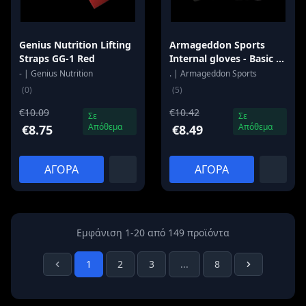
Genius Nutrition Lifting
Armageddon Sports
Straps GG-1 Red
Internal gloves - Basic -
Black
- | Genius Nutrition
. | Armageddon Sports
(0)
(5)
€10.09
€10.42
Σε
Σε
Απόθεμα
Απόθεμα
€8.75
€8.49
ΑΓΟΡΑ
ΑΓΟΡΑ
Εμφάνιση 1-20 από 149 προϊόντα
1
2
3
...
8