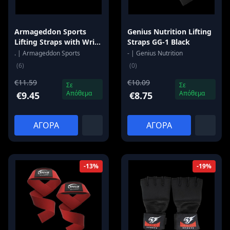
Armageddon Sports
Genius Nutrition Lifting
Lifting Straps with Wrist
Straps GG-1 Black
Support
. | Armageddon Sports
- | Genius Nutrition
(6)
(0)
€11.59
€10.09
Σε
Σε
Απόθεμα
Απόθεμα
€9.45
€8.75
ΑΓΟΡΑ
ΑΓΟΡΑ
-13%
-19%