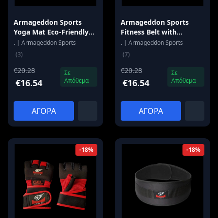
Armageddon Sports
Armageddon Sports
Yoga Mat Eco-Friendly
Fitness Belt with
183 x 61 x 1 cm GREEN
Contours - 20 cm Width
. | Armageddon Sports
. | Armageddon Sports
(3)
(7)
€20.28
€20.28
Σε
Σε
Απόθεμα
Απόθεμα
€16.54
€16.54
ΑΓΟΡΑ
ΑΓΟΡΑ
-18%
-18%