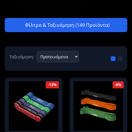
Φίλτρα & Ταξινόμηση (149 Προϊόντα)
Ταξινόμηση:
-13%
-8%