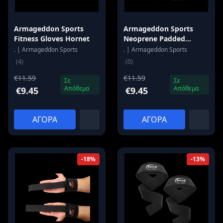
Armageddon Sports
Armageddon Sports
Fitness Gloves Hornet
Neoprene Padded
Lifting Straps
. | Armageddon Sports
. | Armageddon Sports
(4)
(0)
€11.59
€11.59
Σε
Σε
Απόθεμα
Απόθεμα
€9.45
€9.45
ΑΓΟΡΑ
ΑΓΟΡΑ
-18%
-13%