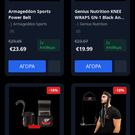
Armageddon Sports
Genius Nutrition KNEE
Power Belt
WRAPS GN-1 Black And
Red
. | Armageddon Sports
- | Genius Nutrition
(9)
(0)
€29.05
€23.07
Σε
Σε
Απόθεμα
Απόθεμα
€23.69
€19.99
ΑΓΟΡΑ
ΑΓΟΡΑ
-18%
-18%