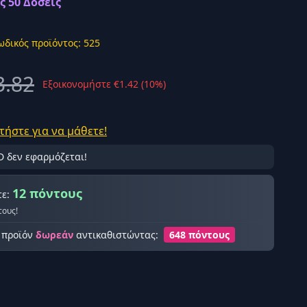
ς 50 Δόσεις
ωδικός προϊόντος: 525
3.82
Εξοικονομήστε €1.42 (10%)
ής σύνδεση
τήστε για να μάθετε!
D δεν εφαρμόζεται!
12 πόντους
τε:
τους!
ο προϊόν
δωρεάν
αντικαθιστώντας:
648 πόντους