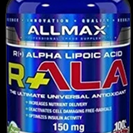
ιημένες εγκαταστάσεις cGMP στις ΗΠΑ,
σχυρή.