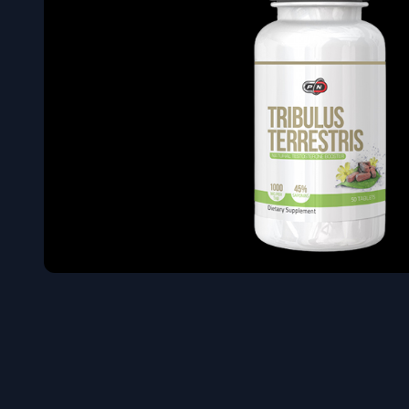
Όγκου
Διεγερτι
Τεστοστ
Επιστρ