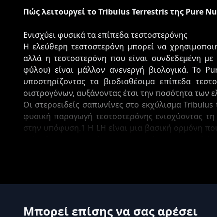
Πώς λειτουργεί το Tribulus Terrestris της Pure Nu
Ενισχύει φυσικά τα επίπεδα τεστοστερόνης
Η ελεύθερη τεστοστερόνη μπορεί να χρησιμοποιη
αλλά η τεστοστερόνη που είναι συνδεδεμένη με
φύλου) είναι μάλλον ανενεργή βιολογικά. Το Pure 
υποστηρίζοντας τα βιοδιαθέσιμα επίπεδα τεστ
οιστρογόνων, αυξάνοντας έτσι την ποσότητα των
Οι στεροειδείς σαπωνίνες στο εκχύλισμα Tribulus t
φυσική παραγωγή τεστοστερόνης ενισχύοντας τη
στην υπόφυση.1 Η LH είναι μια βασική ορμόνη πο
επίπεδα τεστοστερόνης. Ως εκ τούτου, η συμπλήρω
τη βελτίωση της ενέργειας και την υποστήριξη της
Απελευθερώστε την άλφα ορμή σας και βελτιώσ
Η έρευνα υποδηλώνει επίσης ότι η προκύπτου
συμπλήρωση με εκχύλισμα Tribulus terrestris π
λειτουργία και μπορεί να βελτιώσει τη σεξουαλικ
Μπορεί επίσης να σας αρέσει
Το Tribulus Terrestris της Pure Nutrition συμβάλ