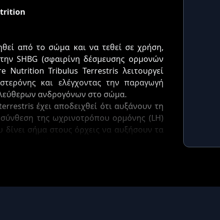
trition
θεί από το σώμα και να τεθεί σε χρήση,
 την SHBG (σφαιρίνη δέσμευσης ορμονών
Nutrition Tribulus Terrestris λειτουργεί
οστερόνης και ελέγχοντας την παραγωγή
 ελεύθερων ανδρογόνων στο σώμα.
errestris έχει αποδειχθεί ότι αυξάνουν τη
 σύνθεση της ωχρινοτρόπου ορμόνης (LH)
υ δίνει σήμα στους όρχεις να αυξήσουν τα
ση με εκχύλισμα tribulus προτείνεται για
 άλιπης μυϊκής μάζας στους άνδρες.
τε τη σεξουαλική απόδοση
σα αύξηση της τεστοστερόνης μετά τη
ροάγει την υγιή λίμπιντο και τη στυτική
ή απόδοση στους άνδρες.2
λει στην αύξηση της σεξουαλικής ορμής και