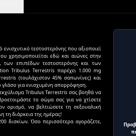
εις (85)
σικό ενισχυτικό τεστοστερόνης που αξιοποιεί
 που χρησιμοποιείται εδώ και αιώνες στην
, των επιπέδων τεστοστερόνης και των
ion Tribulus Terrestris παρέχει 1.000 mg
restris (τουλάχιστον 45% σαπωνίνες) και
κό γλάσο για ενισχυμένη απορρόφηση.
κχύλισμα Tribulus Terrestris σας βοηθά να
Προετοιμάστε το σώμα σας για να χτίσετε
ον ορισμό, να βελτιώσετε τη σεξουαλική
λη τη διάρκεια της ημέρας!
200 δισκίων. Όσο περισσότερα αγοράζετε,
Προβ
π