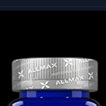
σας, ώστε να μπορείτε να διεκπεραιώνετε
α αίσθηση ζωτικότητας και αυτοπεποίθησης
 είναι ο καλύτερος φυσικός ενισχυτής
ρόνη γίνεται μεγαλύτερη ανησυχία, καθώς
ετά την ηλικία των 30 ετών. Με τη σειρά
ότερο νεανικοί καθώς μεγαλώνουν και
μυς, να χάσουν λίπος και να διατηρήσουν
lus Terrestris είναι σχεδιασμένο με μια
ένου ότι το tribulus είναι ένας φυσικός
δεν παράγει τις σκληρές παρενέργειες των
 αναβολικά στεροειδή και οι προορμόνες.
ο Pure Nutrition Tribulus Terrestris για
άζεται να ανησυχείτε για τη διακοπή της
συνέβαινε μετά τη λήψη ενός κύκλου
estris παρασκευάζεται με υψηλής ποιότητας,