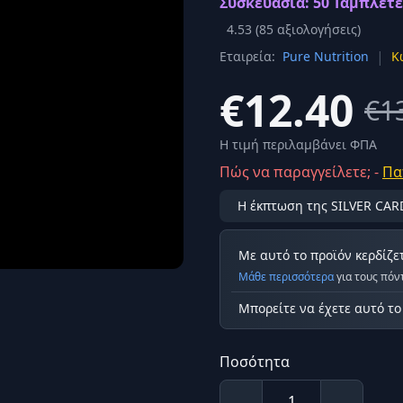
Συσκευασία: 50 Ταμπλέτε
Σύνδεση
4.53
(
85
αξιολογήσεις)
κά
|
Εταιρεία:
Pure Nutrition
Κ
Δεν έχετε λογαριασμό;
Εγγραφείτε εδώ
ερόνης
€12.40
€1
Προβολή όλων των αποτελεσμάτων
οφή
Ασφαλ
Η τιμή περιλαμβάνει ΦΠΑ
Πώς να παραγγείλετε; -
Πα
Η έκπτωση της SILVER CAR
Με αυτό το προϊόν κερδίζε
Μάθε περισσότερα
για τους πόν
Μπορείτε να έχετε αυτό τ
Ποσότητα