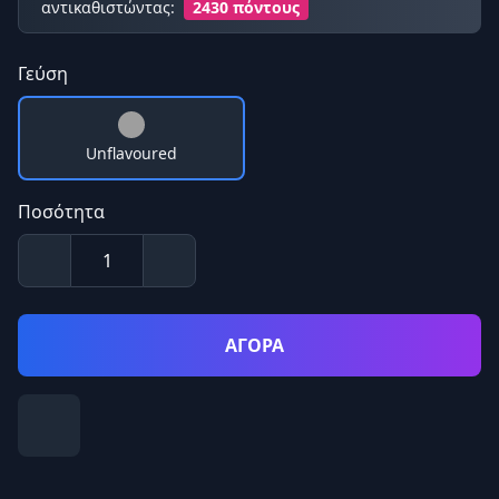
αντικαθιστώντας:
2430 πόντους
Γεύση
Unflavoured
Ποσότητα
ΑΓΟΡΑ