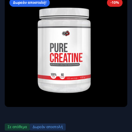
Δωρεάν αποστολή!
-10%
Απομνημόνευση
Ξεχάσατε τον κωδικό σας;
Σύνδεση
Δεν έχετε λογαριασμό;
Εγγραφείτε εδώ
Επιστροφή
Ασφαλής σύνδεση
Σε απόθεμα
Δωρεάν αποστολή