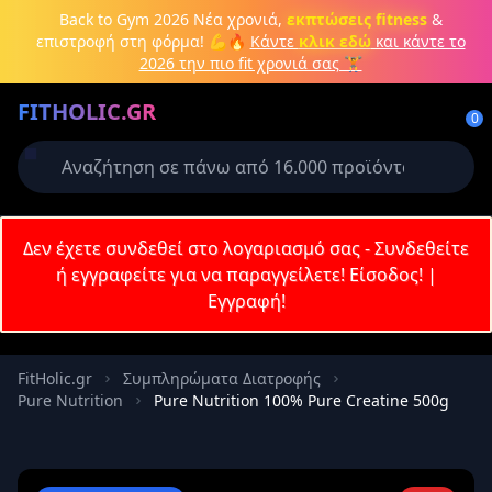
Μετάβαση στο κύριο περιεχόμενο
Back to Gym 2026
Νέα χρονιά,
εκπτώσεις fitness
&
επιστροφή στη φόρμα! 💪🔥
Κάντε
κλικ εδώ
και κάντε το
2026 την πιο fit χρονιά σας 🏋️
Δημιουργήστε λογαριασμό ή
FITHOLIC.GR
συνδεθείτε
0
Απαιτείται για την ολοκλήρωση της
παραγγελίας σας
Σύνδεση
Δεν έχετε συνδεθεί στο λογαριασμό σας - Συνδεθείτε
Εγγραφή
Πρωτεΐνες
Pre-Workout
Aμινοξέα
Καύση λίπους
ή εγγραφείτε για να παραγγείλετε!
Είσοδος!
|
Εγγραφή!
Email
FitHolic.gr
Συμπληρώματα Διατροφής
Pure Nutrition
Pure Nutrition 100% Pure Creatine 500g
Κωδικός