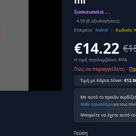
ml
Σύνδεση
Συσκευασία: . .
κά
Δεν έχετε λογαριασμό;
Εγγραφείτε εδώ
ερόνης
4.50
(
6
αξιολογήσεις)
|
Εταιρεία:
Natrol
Κωδικός π
Προβολή όλων των αποτελεσμάτων
οφή
Ασφαλ
€14.22
€1
Η τιμή περιλαμβάνει ΦΠΑ
Πώς να παραγγείλετε; -
Πα
Τιμή με Κάρτα Silver:
€12.8
Με αυτό το προϊόν κερδίζε
Μάθε περισσότερα
για τους πόν
Μπορείτε να έχετε αυτό τ
Γεύση