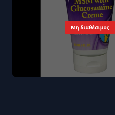
Όγκου
Διεγερτι
Τεστοστ
Μη διαθέσιμος
Επιστρ