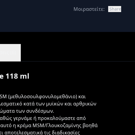
Μοιραστείτε:
Share
εις (6)
e 118 ml
MSM (μεθυλοσουλφονυλομεθάνιο) και
λεσματικό κατά των μυϊκών και αρθρικών
τώματα των συνδέσμων.
καθώς γερνάμε ή προκαλούμαστε από
ια αυτό η κρέμα MSM/Γλουκοζαμίνης βοηθά
ει αποτελεσματικά τις διαδικασίες