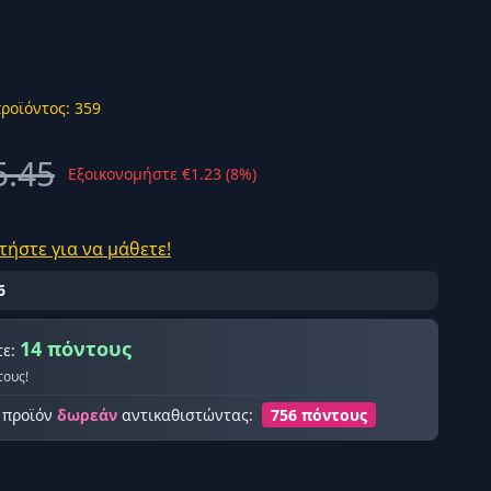
ροϊόντος: 359
ής σύνδεση
5.45
Εξοικονομήστε €1.23 (8%)
τήστε για να μάθετε!
6
14 πόντους
τε:
τους!
ο προϊόν
δωρεάν
αντικαθιστώντας:
756 πόντους