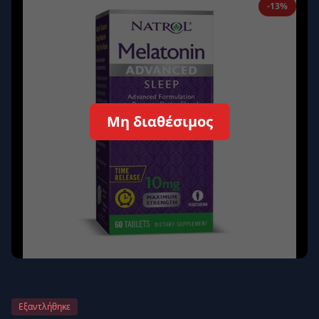
-13%
Απομνημόνευση
Ξεχάσατε τον κωδικό σας;
Σύνδεση
Δεν έχετε λογαριασμό;
Εγγραφείτε εδώ
Μη διαθέσιμος
Επιστροφή
Ασφαλής σύνδεση
Εξαντλήθηκε