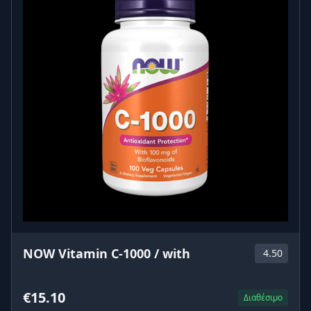
Το Advanced Sleep Melatonin είναι ένας από τους
καλύτερους τρόπους για να προγραμματίσετε την
επιθυμητή ξεκούραση, να επηρεάσετε την
περιστασιακή αϋπνία, για ποιοτική χαλάρωση και
καλό τόνο. Καταπολεμά αποτελεσματικά την ένταση
και το άγχος και σας εγγυάται ένα φρέσκο και
άγρυπνο πρωινό. Σε αντίθεση με τα περισσότερα
προϊόντα διαχείρισης της αϋπνίας, το
Advanced
Sleep Melatonin
δεν οδηγεί σε εξοικείωση και έχει
γρήγορη δράση - έως και 30 λεπτά.
Πώς να το χρησιμοποιήσετε:
Πάρτε 1 δισκίο, 20 λεπτά πριν από τον ύπνο.
NOW Vitamin C-1000 / with
4.50
€15.10
Διαθέσιμο