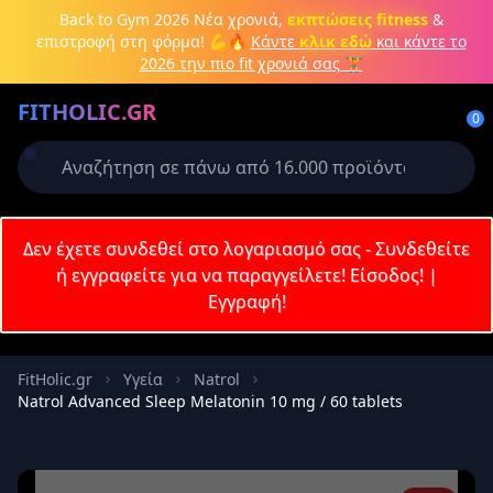
Μετάβαση στο κύριο περιεχόμενο
Back to Gym 2026
Νέα χρονιά,
εκπτώσεις fitness
&
επιστροφή στη φόρμα! 💪🔥
Κάντε
κλικ εδώ
και κάντε το
2026 την πιο fit χρονιά σας 🏋️
Δημιουργήστε λογαριασμό ή
FITHOLIC.GR
συνδεθείτε
0
Απαιτείται για την ολοκλήρωση της
παραγγελίας σας
Σύνδεση
Δεν έχετε συνδεθεί στο λογαριασμό σας - Συνδεθείτε
Εγγραφή
Πρωτεΐνες
Pre-Workout
Aμινοξέα
Καύση λίπους
ή εγγραφείτε για να παραγγείλετε!
Είσοδος!
|
Εγγραφή!
Email
FitHolic.gr
Υγεία
Natrol
Natrol Advanced Sleep Melatonin 10 mg / 60 tablets
Κωδικός