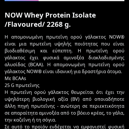
NOW Whey Protein Isolate
/Flavoured/ 2268 g.
Η απομονωμένη πρωτεΐνη ορού γάλακτος NOW®
είναι μια πρωτεΐνη υψηλής ποιότητας που είναι
βιοδιαθέσιμη και εύπεπτη. Η πρωτεΐνη ορού
γάλακτος έχει φυσικά αμινοξέα διακλαδισμένης
αλυσίδας (BCAA). Η απομονωμένη πρωτεΐνη ορού
γάλακτος NOW® είναι ιδανική για δραστήρια άτομα.
Με BCAAs
25 G πρωτεΐνης
Η πρωτεΐνη ορού γάλακτος θεωρείται ότι έχει την
υψηλότερη βιολογική αξία (BV) από οποιαδήποτε
άλλη πηγή πρωτεΐνης - ανώτερη σε περιεκτικότητα
σε απαραίτητα αμινοξέα από το βόειο κρέας, το γάλα,
την καζεΐνη ή τη σόγια.
Σε αυτό το προϊόν ενδέχεται να εμφανιστεί φυσική