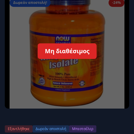
Δωρεάν αποστολή!
-24%
Απομνημόνευση
Ξεχάσατε τον κωδικό σας;
Σύνδεση
Δεν έχετε λογαριασμό;
Εγγραφείτε εδώ
Μη διαθέσιμος
Επιστροφή
Ασφαλής σύνδεση
Εξαντλήθηκε
Δωρεάν αποστολή
Μπεστσέλερ