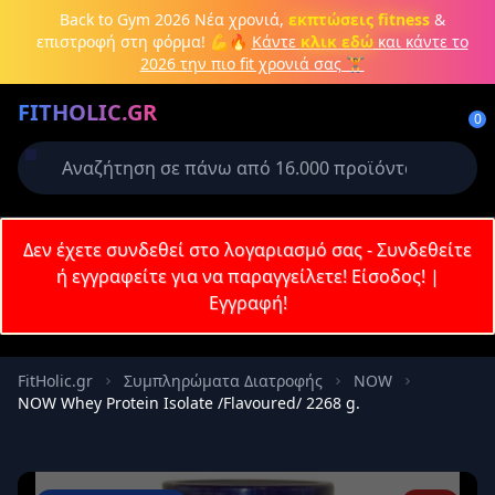
Μετάβαση στο κύριο περιεχόμενο
Back to Gym 2026
Νέα χρονιά,
εκπτώσεις fitness
&
επιστροφή στη φόρμα! 💪🔥
Κάντε
κλικ εδώ
και κάντε το
2026 την πιο fit χρονιά σας 🏋️
Δημιουργήστε λογαριασμό ή
FITHOLIC.GR
συνδεθείτε
0
Απαιτείται για την ολοκλήρωση της
παραγγελίας σας
Σύνδεση
Δεν έχετε συνδεθεί στο λογαριασμό σας - Συνδεθείτε
Εγγραφή
Πρωτεΐνες
Pre-Workout
Aμινοξέα
Καύση λίπους
ή εγγραφείτε για να παραγγείλετε!
Είσοδος!
|
Εγγραφή!
Email
FitHolic.gr
Συμπληρώματα Διατροφής
NOW
NOW Whey Protein Isolate /Flavoured/ 2268 g.
Κωδικός