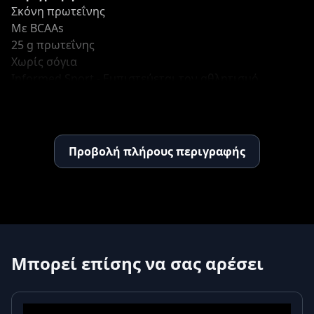
Σκόνη πρωτεΐνης
Με BCAAs
25 g πρωτεΐνης
Χωρίς σόγια
Informed Sport - Εμπιστεύεται τον αθλητισμό
Informed Choice - Εμπιστευόμαστε τον αθλητισμό
Χωρίς στεροειδή
Kosher
Non-GMO
Προβολή πλήρους περιγραφής
Χωρίς τεχνητά γλυκαντικά - Χωρίς ασπαρτάμη - Χωρίς
σουκραλόζη - Χωρίς ακεσουλφάμη-K
Διασφαλισμένη ποιότητα GMP
Προτεινόμενη χρήση
Προσθέστε 1 μεζούρα ημερησίως σε 8 ουγκιές κρύο
νερό ή γάλα. Ανακατέψτε ή αναμείξτε.
Μπορεί επίσης να σας αρέσει