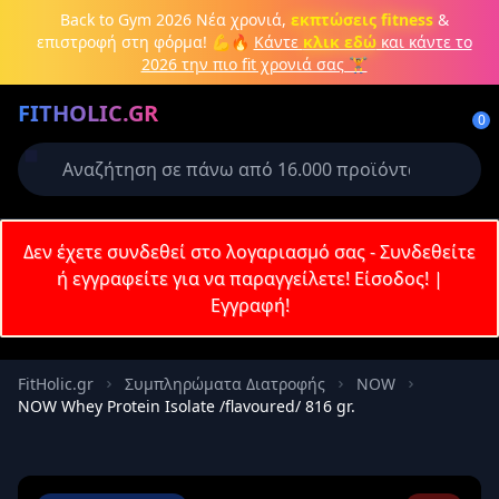
Μετάβαση στο κύριο περιεχόμενο
Back to Gym 2026
Νέα χρονιά,
εκπτώσεις fitness
&
επιστροφή στη φόρμα! 💪🔥
Κάντε
κλικ εδώ
και κάντε το
2026 την πιο fit χρονιά σας 🏋️
Δημιουργήστε λογαριασμό ή
FITHOLIC.GR
συνδεθείτε
0
Απαιτείται για την ολοκλήρωση της
παραγγελίας σας
Σύνδεση
Δεν έχετε συνδεθεί στο λογαριασμό σας - Συνδεθείτε
Εγγραφή
Πρωτεΐνες
Pre-Workout
Aμινοξέα
Καύση λίπους
ή εγγραφείτε για να παραγγείλετε!
Είσοδος!
|
Εγγραφή!
Email
FitHolic.gr
Συμπληρώματα Διατροφής
NOW
NOW Whey Protein Isolate /flavoured/ 816 gr.
Κωδικός