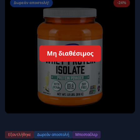
Δωρεάν αποστολή!
-24%
Απομνημόνευση
Ξεχάσατε τον κωδικό σας;
Σύνδεση
Δεν έχετε λογαριασμό;
Εγγραφείτε εδώ
Μη διαθέσιμος
Επιστροφή
Ασφαλής σύνδεση
Εξαντλήθηκε
Δωρεάν αποστολή
Μπεστσέλερ