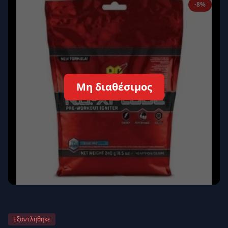
-8%
Απομνημόνευση
Ξεχάσατε τον κωδικό σας;
Σύνδεση
Δεν έχετε λογαριασμό;
Εγγραφείτε εδώ
Μη διαθέσιμος
Επιστροφή
Ασφαλής σύνδεση
Εξαντλήθηκε