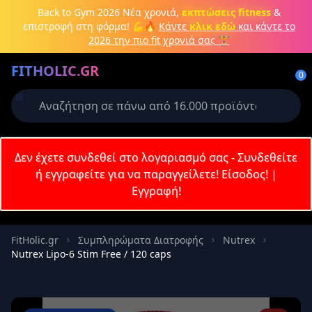
Μετάβαση στο κύριο περιεχόμενο
Back to Gym 2026
Νέα χρονιά,
εκπτώσεις fitness
&
επιστροφή στη φόρμα! 💪🔥
Κάντε
κλικ εδώ
και κάντε το
2026 την πιο fit χρονιά σας 🏋️
Δημιουργήστε λογαριασμό ή
FITHOLIC.GR
συνδεθείτε
0
Απαιτείται για την ολοκλήρωση της
παραγγελίας σας
Σύνδεση
Δεν έχετε συνδεθεί στο λογαριασμό σας - Συνδεθείτε
Εγγραφή
Πρωτεΐνες
Pre-Workout
Aμινοξέα
Καύση λίπους
ή εγγραφείτε για να παραγγείλετε!
Είσοδος!
|
Εγγραφή!
Email
FitHolic.gr
Συμπληρώματα Διατροφής
Nutrex
Nutrex Lipo-6 Stim Free / 120 caps
Κωδικός