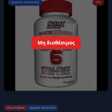
Δωρεάν αποστολή!
-8%
Απομνημόνευση
Ξεχάσατε τον κωδικό σας;
Σύνδεση
Δεν έχετε λογαριασμό;
Εγγραφείτε εδώ
Μη διαθέσιμος
Επιστροφή
Ασφαλής σύνδεση
Εξαντλήθηκε
Δωρεάν αποστολή