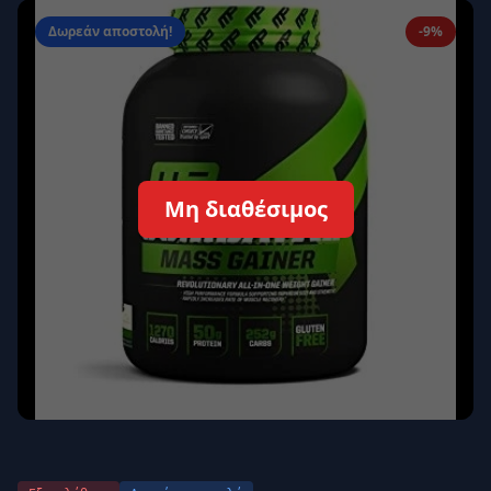
Απομνημόνευση
Ξεχάσατε τον κωδικό σας;
Δωρεάν αποστολή!
-9%
Σύνδεση
Δεν έχετε λογαριασμό;
Εγγραφείτε εδώ
Επιστροφή
Ασφαλής σύνδεση
Μη διαθέσιμος