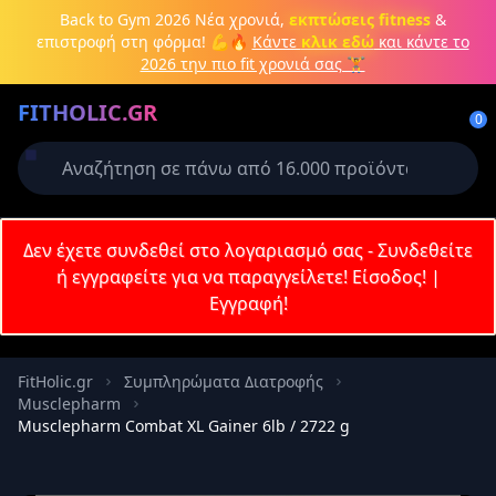
Μετάβαση στο κύριο περιεχόμενο
Back to Gym 2026
Νέα χρονιά,
εκπτώσεις fitness
&
επιστροφή στη φόρμα! 💪🔥
Κάντε
κλικ εδώ
και κάντε το
2026 την πιο fit χρονιά σας 🏋️
Δημιουργήστε λογαριασμό ή
FITHOLIC.GR
συνδεθείτε
0
Απαιτείται για την ολοκλήρωση της
παραγγελίας σας
Σύνδεση
Δεν έχετε συνδεθεί στο λογαριασμό σας - Συνδεθείτε
Εγγραφή
Πρωτεΐνες
Pre-Workout
Aμινοξέα
Καύση λίπους
ή εγγραφείτε για να παραγγείλετε!
Είσοδος!
|
Εγγραφή!
Email
FitHolic.gr
Συμπληρώματα Διατροφής
Musclepharm
Κωδικός
Musclepharm Combat XL Gainer 6lb / 2722 g