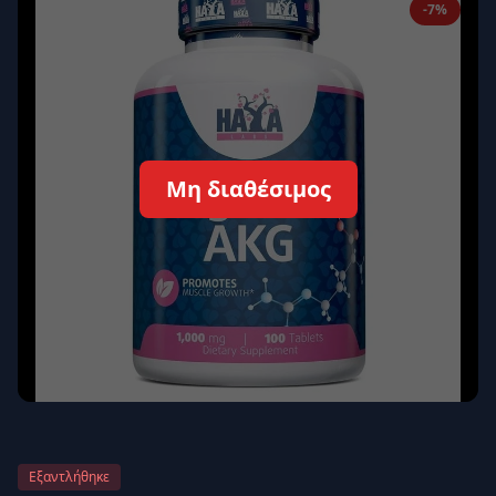
-7%
Απομνημόνευση
Ξεχάσατε τον κωδικό σας;
Σύνδεση
Δεν έχετε λογαριασμό;
Εγγραφείτε εδώ
Μη διαθέσιμος
Επιστροφή
Ασφαλής σύνδεση
Εξαντλήθηκε