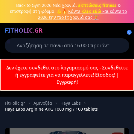
Μετάβαση στο κύριο περιεχόμενο
Back to Gym 2026
Νέα χρονιά,
εκπτώσεις fitness
&
επιστροφή στη φόρμα! 💪🔥
Κάντε
κλικ εδώ
και κάντε το
2026 την πιο fit χρονιά σας 🏋️
Δημιουργήστε λογαριασμό ή
FITHOLIC.GR
συνδεθείτε
0
Απαιτείται για την ολοκλήρωση της
παραγγελίας σας
Σύνδεση
Δεν έχετε συνδεθεί στο λογαριασμό σας - Συνδεθείτε
Εγγραφή
Πρωτεΐνες
Pre-Workout
Aμινοξέα
Καύση λίπους
ή εγγραφείτε για να παραγγείλετε!
Είσοδος!
|
Εγγραφή!
Email
FitHolic.gr
Aμινοξέα
Haya Labs
Haya Labs Arginine AKG 1000 mg / 100 tablets
Κωδικός