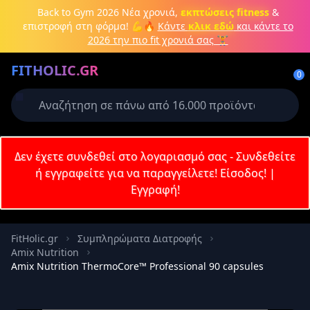
Μετάβαση στο κύριο περιεχόμενο
Back to Gym 2026
Νέα χρονιά,
εκπτώσεις fitness
&
επιστροφή στη φόρμα! 💪🔥
Κάντε
κλικ εδώ
και κάντε το
2026 την πιο fit χρονιά σας 🏋️
Δημιουργήστε λογαριασμό ή
FITHOLIC.GR
συνδεθείτε
0
Απαιτείται για την ολοκλήρωση της
παραγγελίας σας
Σύνδεση
Δεν έχετε συνδεθεί στο λογαριασμό σας - Συνδεθείτε
Εγγραφή
Πρωτεΐνες
Pre-Workout
Aμινοξέα
Καύση λίπους
ή εγγραφείτε για να παραγγείλετε!
Είσοδος!
|
Εγγραφή!
Email
FitHolic.gr
Συμπληρώματα Διατροφής
Amix Nutrition
Κωδικός
Amix Nutrition ThermoCore™ Professional 90 capsules