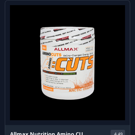
Allmax Nutrition Amino CU
4.49