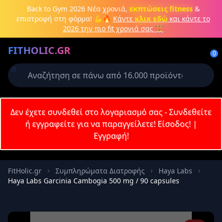
Μετάβαση στο κύριο περιεχόμενο
Back to Gym 2026
Νέα χρονιά,
εκπτώσεις fitness
&
επιστροφή στη φόρμα! 💪🔥
Κάντε
κλικ εδώ
και κάντε το
2026 την πιο fit χρονιά σας 🏋️
Δημιουργήστε λογαριασμό ή
FITHOLIC.GR
συνδεθείτε
0
Απαιτείται για την ολοκλήρωση της
παραγγελίας σας
Σύνδεση
Δεν έχετε συνδεθεί στο λογαριασμό σας - Συνδεθείτε
Εγγραφή
Πρωτεΐνες
Pre-Workout
Aμινοξέα
Καύση λίπους
ή εγγραφείτε για να παραγγείλετε!
Είσοδος!
|
Εγγραφή!
Email
FitHolic.gr
Συμπληρώματα Διατροφής
Haya Labs
Haya Labs Garcinia Cambogia 500 mg / 90 capsules
Κωδικός