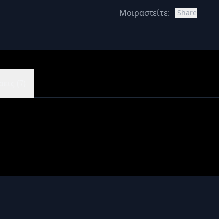
Μοιραστείτε:
Share
εις (7)