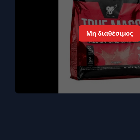
Όγκου
Διεγερτι
Τεστοστ
Μη διαθέσιμος
Επιστρ