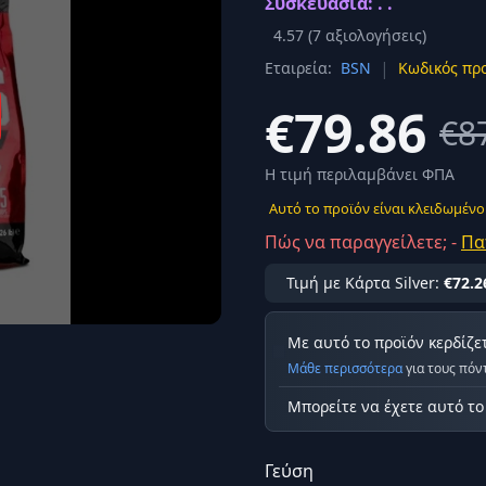
Συσκευασία: . .
Σύνδεση
4.57
(
7
αξιολογήσεις)
κά
|
Εταιρεία:
BSN
Κωδικός προ
Δεν έχετε λογαριασμό;
Εγγραφείτε εδώ
ερόνης
€79.86
€8
Προβολή όλων των αποτελεσμάτων
οφή
Ασφαλ
Η τιμή περιλαμβάνει ΦΠΑ
Αυτό το προϊόν είναι κλειδωμένο
Πώς να παραγγείλετε; -
Πα
Τιμή με Κάρτα Silver:
€72.2
Με αυτό το προϊόν κερδίζε
Μάθε περισσότερα
για τους πόν
Μπορείτε να έχετε αυτό τ
Γεύση