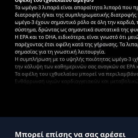
Οφέλη του ιχθυελαίου ωμέγα-3
Τα ωμέγα-3 λιπαρά είναι απαραίτητα λιπαρά που π
διατροφής ή/και της συμπληρωματικής διατροφής γ
ωμέγα-3 έχουν σημαντικό ρόλο σε όλη την καρδιά, 
σύστημα, δρώντας ως σημαντικά συστατικά της φυ
Η EPA και το DHA, ειδικότερα, είναι γνωστό ότι με
παρέχοντας έτσι οφέλη κατά της γήρανσης. Τα λιπα
σημασίας για τη γνωστική λειτουργία.
Η συμπλήρωση με το υψηλής ποιότητας ωμέγα-3 ιχ
την κάλυψη των καθημερινών σας αναγκών σε EPA 
Τα οφέλη του ιχθυελαίου μπορεί να περιλαμβάν
Ενθάρρυνση υγιών καρδιαγγειακών και μεταβολικ
Υποστήριξη της υγιούς γνωστικής λειτουργίας
Προώθηση υγιούς δερματικού ιστού
Ανακούφιση από τους πόνους και τους πόνους τω
Τι κάνει το Ωμέγα-3 της HS Labs το καλύτερο σ
Τα μαλακά τζελ HS Labs Omega 3 παρασκευάζονται
ιχθυέλαιο, εξασφαλίζοντας τη μέγιστη δραστικότη
Μπορεί επίσης να σας αρέσει
επιβλαβή βαρέα μέταλλα όπως ο υδράργυρος.