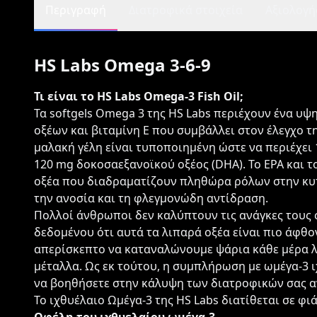
Περιγραφή
Διατροφικά στοιχεία
Αξιολογήσ
HS Labs Omega 3-6-9
Τι είναι το HS Labs Omega-3 Fish Oil;
Τα softgels Omega 3 της HS Labs περιέχουν ένα υ
οξέων και βιταμίνη Ε που συμβάλλει στον έλεγχο 
μαλακή γέλη είναι τυποποιημένη ώστε να περιέχει 
120 mg δοκοσαεξανοϊκού οξέος (DHA). Το EPA και 
οξέα που διαδραματίζουν πληθώρα ρόλων στην κυττ
την ανοσία και τη φλεγμονώδη αντίδραση.
Πολλοί άνθρωποι δεν καλύπτουν τις ανάγκες τους 
δεδομένου ότι αυτά τα λιπαρά οξέα είναι πιο άφθο
απερίσκεπτο να καταναλώνουμε ψάρια κάθε μέρα 
μέταλλα. Ως εκ τούτου, η συμπλήρωση με ωμέγα-3 ι
να βοηθήσετε στην κάλυψη των διατροφικών σας αν
Το ιχθυέλαιο Ωμέγα-3 της HS Labs διατίθεται σε φιάλ