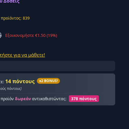
30 Δόσεις
 προϊόντος: 839
9
Εξοικονομήστε €1.50 (19%)
ής σύνδεση
τήστε για να μάθετε!
14 πόντους
x2 BONUS!
τε:
λούς πόντους!
ο προϊόν
δωρεάν
αντικαθιστώντας:
378 πόντους