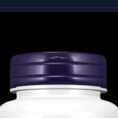
λακό τζελ ημερησίως μαζί με ένα γεύμα ή
ελματία υγείας.