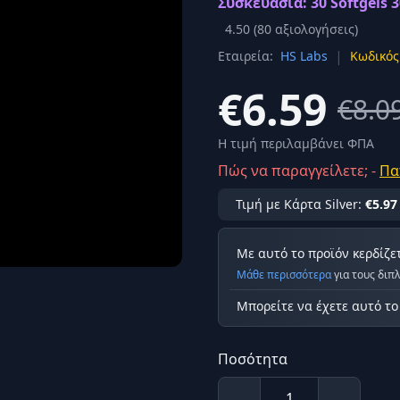
Συσκευασία: 30 Softgels 
Σύνδεση
4.50
(
80
αξιολογήσεις)
κά
|
Εταιρεία:
HS Labs
Κωδικός
Δεν έχετε λογαριασμό;
Εγγραφείτε εδώ
ερόνης
€6.59
€8.0
Προβολή όλων των αποτελεσμάτων
οφή
Ασφαλ
Η τιμή περιλαμβάνει ΦΠΑ
Πώς να παραγγείλετε; -
Πα
Τιμή με Κάρτα Silver:
€5.97
Με αυτό το προϊόν κερδίζε
Μάθε περισσότερα
για τους διπ
Μπορείτε να έχετε αυτό τ
Ποσότητα