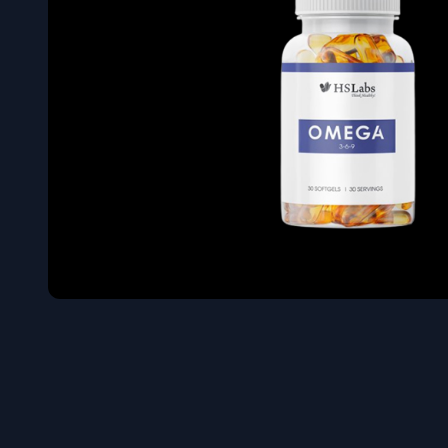
Όγκου
Διεγερτι
Τεστοστ
Επιστρ