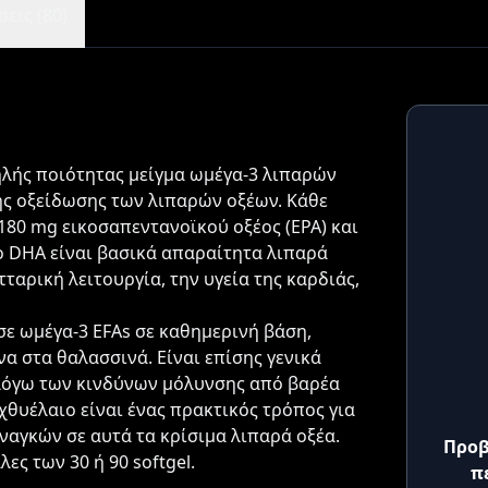
εις (80)
ψηλής ποιότητας μείγμα ωμέγα-3 λιπαρών
της οξείδωσης των λιπαρών οξέων. Κάθε
180 mg εικοσαπεντανοϊκού οξέος (EPA) και
το DHA είναι βασικά απαραίτητα λιπαρά
αρική λειτουργία, την υγεία της καρδιάς,
σε ωμέγα-3 EFAs σε καθημερινή βάση,
να στα θαλασσινά. Είναι επίσης γενικά
λόγω των κινδύνων μόλυνσης από βαρέα
χθυέλαιο είναι ένας πρακτικός τρόπος για
αγκών σε αυτά τα κρίσιμα λιπαρά οξέα.
Προβ
ες των 30 ή 90 softgel.
π