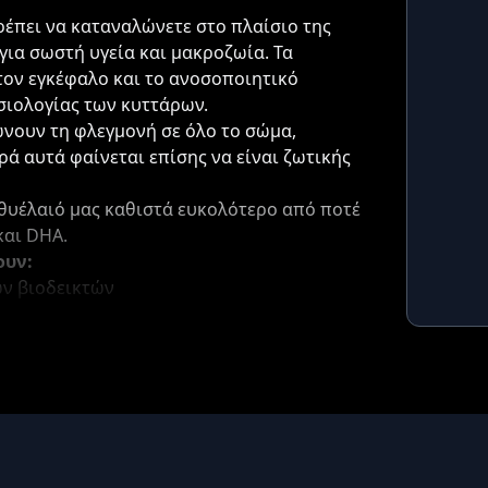
ρέπει να καταναλώνετε στο πλαίσιο της
ια σωστή υγεία και μακροζωία. Τα
τον εγκέφαλο και το ανοσοποιητικό
σιολογίας των κυττάρων.
ιώνουν τη φλεγμονή σε όλο το σώμα,
ρά αυτά φαίνεται επίσης να είναι ζωτικής
θυέλαιό μας καθιστά ευκολότερο από ποτέ
και DHA.
ουν:
ών βιοδεικτών
ν αρθρώσεων
υμπλήρωμα ιχθυελαίου;
 σύμφωνα με τα πρότυπα CGMP με το αγνό
τα και αποτελεσματικότητα χωρίς