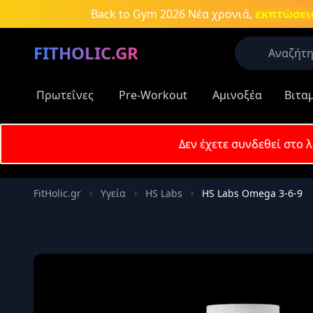
Μετάβαση στο κύριο περιεχόμενο
Back to Gym 2026
Νέα χρονιά,
εκπτώσεις
FITHOLIC.GR
Πρωτεΐνες
Pre-Workout
Αμινοξέα
Βιτα
Οι περισσό
Πρωτεΐνες
Δεν έχετε συνδεθεί στο 
Δημοφιλείς
Email
Πρωτεΐν
FitHolic.gr
Υγεία
HS Labs
HS Labs Omega 3-6-9
Aμινοξέ
Κωδικός
Νιτρικά
συμπλη
Καύση λ
Απομν
Κρεατίν
Αύξηση 