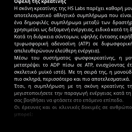
Οφέλη της κρεατίνης
Η σκόνη κρεατίνης της HS Labs παρέχει καθαρή μο
αποτελεσματικό αθλητικό συμπλήρωμα που είναι
ένα δημοφιλές συμπλήρωμα μεταξύ των δραστήρ
χρησιμεύει ως δεξαμενή ενέργειας, ειδικά κατά τη
Κατά τη διάρκεια σύντομων, υψηλής έντασης εκρή
τριφωσφορική αδενοσίνη (ATP) σε διφωσφορικ
απελευθερώνουν ελεύθερη ενέργεια).
Μέσω του συστήματος φωσφοκρεατίνης, η μο
μετατρέψει το ADP πίσω σε ATP, ενισχύοντας έτ
σκελετικό μυϊκό ιστό). Με τη σειρά της, η μονο
πιο σκληρά, περισσότερο και πιο αποτελεσματικά.
Έτσι, η συμπλήρωση με τη σκόνη κρεατίνης τ
μεγιστοποιήσετε την παραγωγή ενέργειας κατά τη
σας βοηθήσει να φτάσετε στο επόμενο επίπεδο.
Οι έρευνες και οι κλινικές δοκιμές σε ανθρώπ
μπορεί:
Να επιταχύνει και να μεγιστοποιήσει τη μυϊκή ανά
Να βοηθήσει τα μυϊκά κύτταρα να παράγουν περισσ