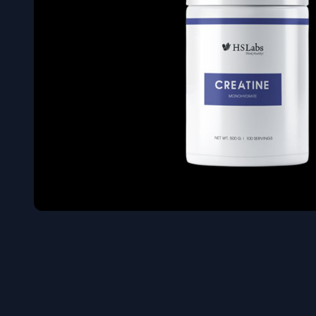
Όγκου
Διεγερτι
Τεστοστ
Επιστρ