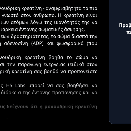
νοϋδρική κρεατίνη - αναμφισβήτητα το πιο
 γνωστό στον άνθρωπο. Η κρεατίνη είναι
ιων ατόμων λόγω της ικανότητάς της να
Προβ
 διάρκεια έντονης σωματικής άσκησης.
π
ξεων δραστηριότητας, το σώμα διασπά την
ή αδενοσίνη (ADP) και φωσφορικά (που
νοϋδρική κρεατίνη βοηθά το σώμα να
σι την παραγωγή ενέργειας (ειδικά στον
ϋδρική κρεατίνη σας βοηθά να προπονείστε
ης HS Labs μπορεί να σας βοηθήσει να
 διάρκεια της έντονης προπόνησης και να
ους δείχνουν ότι η μονοϋδρική κρεατίνη
πτυξη
ότερη ενέργεια (ATP)