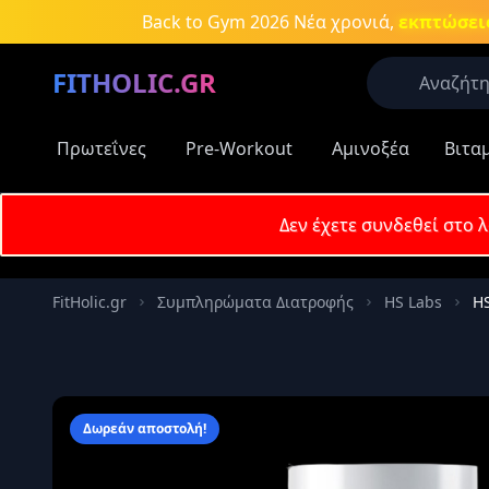
Μετάβαση στο κύριο περιεχόμενο
Back to Gym 2026
Νέα χρονιά,
εκπτώσεις
FITHOLIC.GR
Πρωτεΐνες
Pre-Workout
Αμινοξέα
Βιτα
Οι περισσό
Πρωτεΐνες
Δεν έχετε συνδεθεί στο 
Δημοφιλείς
Email
Πρωτεΐν
FitHolic.gr
Συμπληρώματα Διατροφής
HS Labs
HS
Aμινοξέ
Κωδικός
Νιτρικά
συμπλη
Καύση λ
Δωρεάν αποστολή!
Απομν
Κρεατίν
Αύξηση 