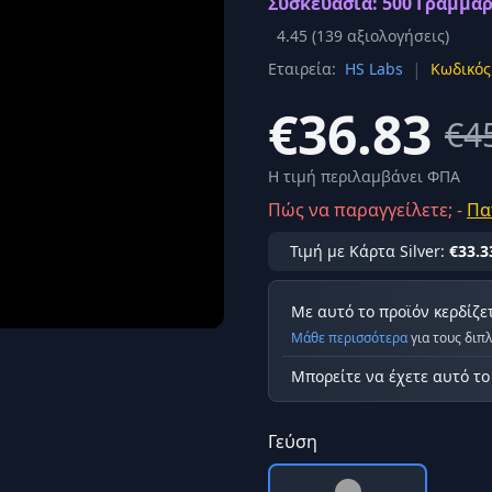
Συσκευασία: 500 Γραμμάρ
Σύνδεση
4.45
(
139
αξιολογήσεις)
κά
|
Εταιρεία:
HS Labs
Κωδικός
Δεν έχετε λογαριασμό;
Εγγραφείτε εδώ
ερόνης
€36.83
€4
Προβολή όλων των αποτελεσμάτων
οφή
Ασφαλ
Η τιμή περιλαμβάνει ΦΠΑ
Πώς να παραγγείλετε; -
Πα
Τιμή με Κάρτα Silver:
€33.3
Με αυτό το προϊόν κερδίζε
Μάθε περισσότερα
για τους διπ
Μπορείτε να έχετε αυτό τ
Γεύση