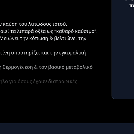
π
ν καύση του λιπώδους ιστού.
οιεί τα λιπαρά οξέα ως “καθαρό καύσιμο”.
Μειώνει την κόπωση & βελτιώνει την
τίνη υποστηρίζει και την εγκεφαλική
η θερμογένεση & τον βασικό μεταβολικό
ηλο για όσους έχουν διατροφικές
λεπτά πριν την προπόνηση
ή το πρωί με
 την περίοδο γράμμωσης ή δίαιτας.