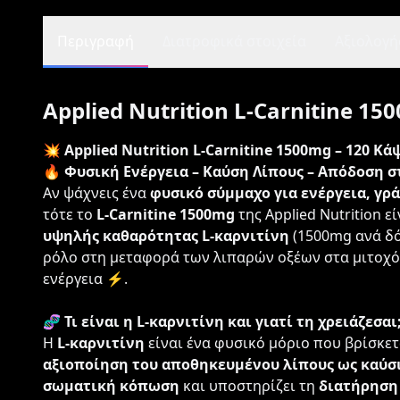
Περιγραφή
Διατροφικά στοιχεία
Αξιολογήσ
Applied Nutrition L-Carnitine 15
💥
Applied Nutrition L-Carnitine 1500mg – 120 Κ
🔥
Φυσική Ενέργεια – Καύση Λίπους – Απόδοση σ
Αν ψάχνεις ένα
φυσικό σύμμαχο για ενέργεια, γρ
τότε το
L-Carnitine 1500mg
της Applied Nutrition ε
υψηλής καθαρότητας L-καρνιτίνη
(1500mg ανά δό
ρόλο στη μεταφορά των λιπαρών οξέων στα μιτοχό
ενέργεια ⚡.
🧬
Τι είναι η L-καρνιτίνη και γιατί τη χρειάζεσαι
Η
L-καρνιτίνη
είναι ένα φυσικό μόριο που βρίσκε
αξιοποίηση του αποθηκευμένου λίπους ως καύσ
σωματική κόπωση
και υποστηρίζει τη
διατήρηση