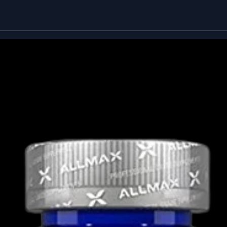
αγγελματίες αθλητές
τηρές ποιοτικές προδιαγραφές
οση και αποδοτικότερη καύση λίπους
, το
δί για να απογειώσεις το fitness journey
ζει!