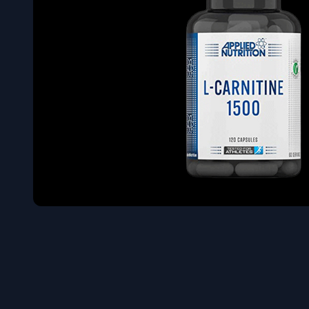
Όγκου
Διεγερτι
Τεστοστ
Επιστρ