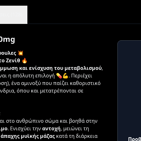
εις (128)
00mg
άψουλες
💥
το Ζενίθ
🔥
άμμωση και ενίσχυση του μεταβολισμού
,
ίναι η απόλυτη επιλογή 💊💪. Περιέχει
ση), ένα αμινοξύ που παίζει καθοριστικό
νδρια, όπου και μετατρέπονται σε
;
ται στο ανθρώπινο σώμα και βοηθά στην
ιμο
. Ενισχύει την
αντοχή
, μειώνει τη
 άπαχης μυϊκής μάζας
κατά τη διάρκεια
Προβ