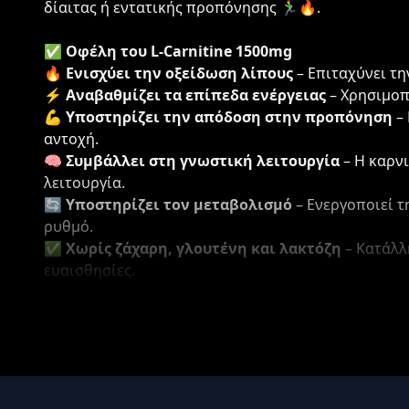
δίαιτας ή εντατικής προπόνησης 🏃‍♂️🔥.
✅
Οφέλη του L-Carnitine 1500mg
🔥
Ενισχύει την οξείδωση λίπους
– Επιταχύνει τη
⚡
Αναβαθμίζει τα επίπεδα ενέργειας
– Χρησιμοπ
💪
Υποστηρίζει την απόδοση στην προπόνηση
– 
αντοχή.
🧠
Συμβάλλει στη γνωστική λειτουργία
– Η καρνι
λειτουργία.
🔄
Υποστηρίζει τον μεταβολισμό
– Ενεργοποιεί τ
ρυθμό.
✅
Χωρίς ζάχαρη, γλουτένη και λακτόζη
– Κατάλλ
ευαισθησίες.
📦
Δοσολογία & Χρήση
Πάρτε
2 κάψουλες την ημέρα
, κατά προτίμηση
30 
άδειο στομάχι. Ιδανικό για καθημερινή χρήση κατά
🛡️
Ποιότητα & Αξιοπιστία