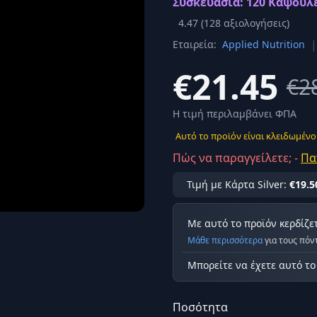
Συσκευασία: 120 Κάψουλε
Σύνδεση
4.47
(
128
αξιολογήσεις)
κά
|
Εταιρεία:
Applied Nutrition
Δεν έχετε λογαριασμό;
Εγγραφείτε εδώ
ερόνης
€21.45
€2
Προβολή όλων των αποτελεσμάτων
οφή
Ασφαλ
Η τιμή περιλαμβάνει ΦΠΑ
Αυτό το προϊόν είναι κλειδωμένο
Πώς να παραγγείλετε; -
Πα
Τιμή με Κάρτα Silver:
€19.5
Με αυτό το προϊόν κερδίζε
Μάθε περισσότερα
για τους πόν
Μπορείτε να έχετε αυτό τ
Ποσότητα