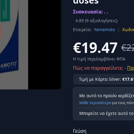
doses
Σύνδεση
Συσκευασία: . .
κά
Δεν έχετε λογαριασμό;
Εγγραφείτε εδώ
ερόνης
4.89
(
9
αξιολογήσεις)
|
Εταιρεία:
Yamamoto
Κωδικ
Προβολή όλων των αποτελεσμάτων
οφή
Ασφαλ
€19.47
€2
Η τιμή περιλαμβάνει ΦΠΑ
Πώς να παραγγείλετε; -
Πα
Τιμή με Κάρτα Silver:
€17.6
Με αυτό το προϊόν κερδίζε
Μάθε περισσότερα
για τους πόν
Μπορείτε να έχετε αυτό τ
Γεύση