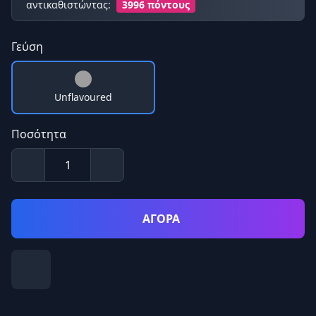
αντικαθιστώντας:
3996 πόντους
Γεύση
Unflavoured
Ποσότητα
ΑΓΟΡΑ