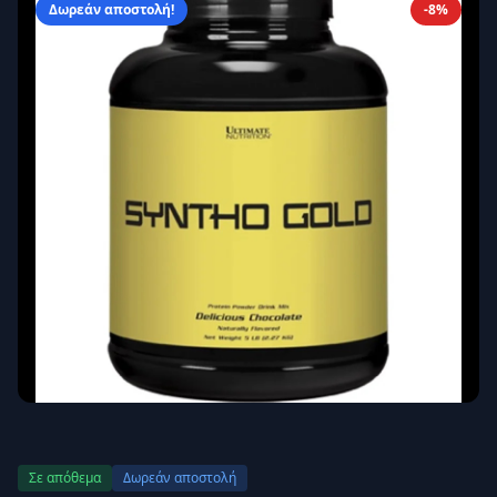
Δωρεάν αποστολή!
-8%
Απομνημόνευση
Ξεχάσατε τον κωδικό σας;
Σύνδεση
Δεν έχετε λογαριασμό;
Εγγραφείτε εδώ
Επιστροφή
Ασφαλής σύνδεση
Σε απόθεμα
Δωρεάν αποστολή