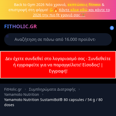
Μετάβαση στο κύριο περιεχόμενο
Back to Gym 2026
Νέα χρονιά,
εκπτώσεις fitness
&
επιστροφή στη φόρμα! 💪🔥
Κάντε
κλικ εδώ
και κάντε το
2026 την πιο fit χρονιά σας 🏋️
Δημιουργήστε λογαριασμό ή
FITHOLIC.GR
συνδεθείτε
0
Απαιτείται για την ολοκλήρωση της
παραγγελίας σας
Σύνδεση
Δεν έχετε συνδεθεί στο λογαριασμό σας - Συνδεθείτε
Εγγραφή
Πρωτεΐνες
Pre-Workout
Aμινοξέα
Καύση λίπους
ή εγγραφείτε για να παραγγείλετε!
Είσοδος!
|
Εγγραφή!
Email
FitHolic.gr
Συμπληρώματα Διατροφής
Yamamoto Nutrition
Κωδικός
Yamamoto Nutrition SustamiBol® 80 capsules / 54 g / 80
doses