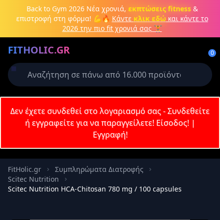
Μετάβαση στο κύριο περιεχόμενο
Back to Gym 2026
Νέα χρονιά,
εκπτώσεις fitness
&
επιστροφή στη φόρμα! 💪🔥
Κάντε
κλικ εδώ
και κάντε το
2026 την πιο fit χρονιά σας 🏋️
Δημιουργήστε λογαριασμό ή
FITHOLIC.GR
συνδεθείτε
0
Απαιτείται για την ολοκλήρωση της
παραγγελίας σας
Σύνδεση
Δεν έχετε συνδεθεί στο λογαριασμό σας - Συνδεθείτε
Εγγραφή
Πρωτεΐνες
Pre-Workout
Aμινοξέα
Καύση λίπους
ή εγγραφείτε για να παραγγείλετε!
Είσοδος!
|
Εγγραφή!
Email
FitHolic.gr
Συμπληρώματα Διατροφής
Scitec Nutrition
Κωδικός
Scitec Nutrition HCA-Chitosan 780 mg / 100 capsules