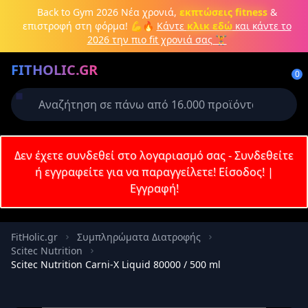
Μετάβαση στο κύριο περιεχόμενο
Back to Gym 2026
Νέα χρονιά,
εκπτώσεις fitness
&
επιστροφή στη φόρμα! 💪🔥
Κάντε
κλικ εδώ
και κάντε το
2026 την πιο fit χρονιά σας 🏋️
Δημιουργήστε λογαριασμό ή
FITHOLIC.GR
συνδεθείτε
0
Απαιτείται για την ολοκλήρωση της
παραγγελίας σας
Σύνδεση
Δεν έχετε συνδεθεί στο λογαριασμό σας - Συνδεθείτε
Εγγραφή
Πρωτεΐνες
Pre-Workout
Aμινοξέα
Καύση λίπους
ή εγγραφείτε για να παραγγείλετε!
Είσοδος!
|
Εγγραφή!
Email
FitHolic.gr
Συμπληρώματα Διατροφής
Scitec Nutrition
Κωδικός
Scitec Nutrition Carni-X Liquid 80000 / 500 ml