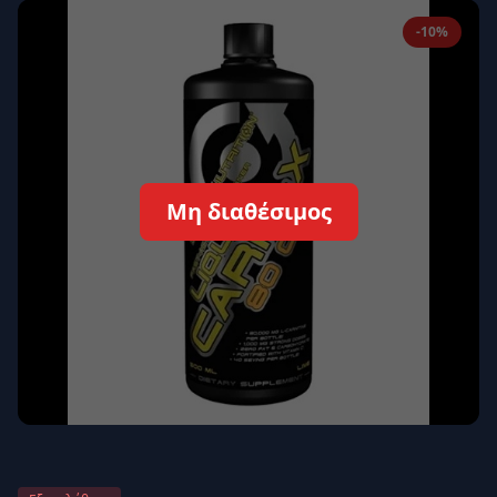
Απομνημόνευση
Ξεχάσατε τον κωδικό σας;
-10%
Σύνδεση
Δεν έχετε λογαριασμό;
Εγγραφείτε εδώ
Επιστροφή
Ασφαλής σύνδεση
Μη διαθέσιμος