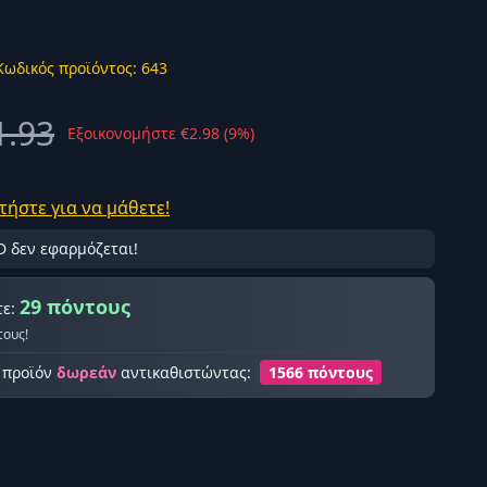
Κωδικός προϊόντος: 643
1.93
Εξοικονομήστε €2.98 (9%)
ής σύνδεση
τήστε για να μάθετε!
D δεν εφαρμόζεται!
29 πόντους
τε:
τους!
ο προϊόν
δωρεάν
αντικαθιστώντας:
1566 πόντους