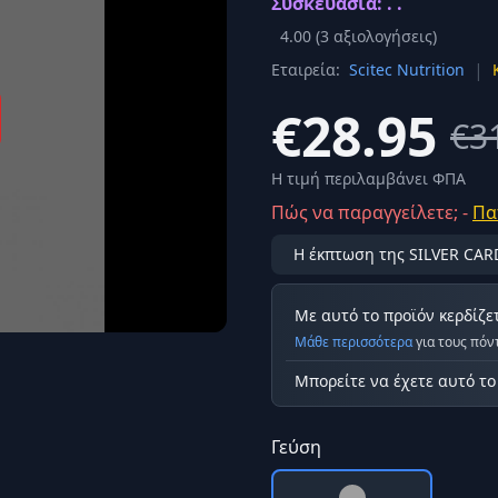
Συσκευασία: . .
Σύνδεση
4.00
(
3
αξιολογήσεις)
κά
|
Εταιρεία:
Scitec Nutrition
Δεν έχετε λογαριασμό;
Εγγραφείτε εδώ
ερόνης
€28.95
€3
Προβολή όλων των αποτελεσμάτων
οφή
Ασφαλ
Η τιμή περιλαμβάνει ΦΠΑ
Πώς να παραγγείλετε; -
Πα
Η έκπτωση της SILVER CAR
Με αυτό το προϊόν κερδίζε
Μάθε περισσότερα
για τους πόν
Μπορείτε να έχετε αυτό τ
Γεύση